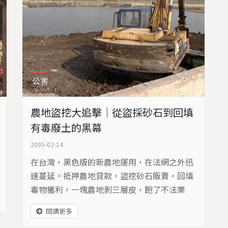
公害
農地盜挖大追擊｜從盜採砂石到回填
有毒廢土的黑幕
2005-02-14
在台灣，黑色版的新農地運用，在法網之外迅
速蔓延。抵押農地貸款，盜挖砂石販賣，回填
毒物獲利，一塊農地剝三層皮，飽了不法業
者，卻是全民付出健康與金錢，無辜者集體買
閱讀更多
單。農地盜挖砂石與回填毒物，在偏遠農地發