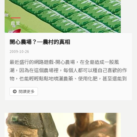
農業
開心農場？─農村的真相
2009-10-26
最近盛行的網路遊戲-開心農場，在全島造成一股風
潮，因為在這個農場裡，每個人都可以種自己喜歡的作
物，也能輕輕鬆鬆地噴灑農藥、使用化肥，甚至還能到
朋友的農場裡偷竊收成。不過，真實的農業生產，可就
閱讀更多
沒那麼簡單，灑藥施肥會破壞環境生態，豐收盛產反而
會賠光本錢，政府的政策方向又長期輕農重工，似乎農
業發展在台灣，已經毫無前景…