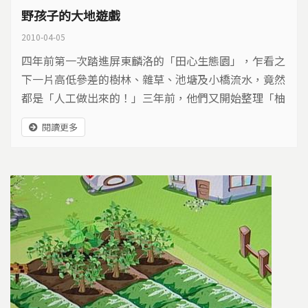
野孩子的大地遊戲
2010-04-05
四年前第一次踏進屏東麟洛的「田心生態園」，乍看之
下一片高低參差的樹林、雜草、池塘及小橋流水，竟然
都是「人工做出來的！」三年前，他們又開始整理「柚
園」的部分，希望把之前的實驗，調整為－讓整個環
閱讀更多
境、生態和人之間能取得平衡點。而不同成長背景的
人，進來生態園，各自表現出不同的態度，有人覺得，
雜草叢生，一定是還沒整理好，所以等整理好再來。有
人覺得，恢復成「安全的野外」，是一處值得讚賞，寓
教於樂的空間。即使經歷不同價值觀的評論，這群夥伴
仍不改其志，所以，友情才是最大的支持力量！