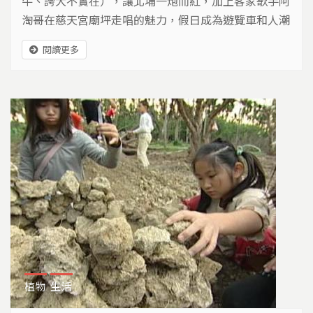
牛、誇大不實在），讓北埔一炮而紅，加上客家歌手阿
淘哥在慈天宮廟坪走唱的魅力，假日成為遊覽車和人潮
聚集所在。
閱讀更多
植物
生活