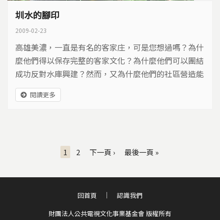
圳水的腳印
2009-02-23
高雄美濃，一直是有名的客家庄，可是您想過嗎？為什
麼他們得以保存完整的客家文化？為什麼他們可以團結
成功反對水庫興建？然而，又為什麼他們的社區營造能
夠聞名全台？答案，其實就在農業。因為農業，美濃有
閱讀更多
緊密的人際關係，因為農業，美濃保有好山好水，因為
農業創造美濃文化的根源。為了了解農業是如何影響
人、成就家庭、創造社會集體經驗，我們的島製作團
頁面
隊，從西元2007年7月，開始長期拍攝美濃朱家的生活
1
2
下一頁 ›
最後一頁 »
與生產，希望這個兩百多年的傳統農家，可以帶給我們
更多啟示。
回首頁
認識我們
財團法人公共電視文化事業基金會 版權所有