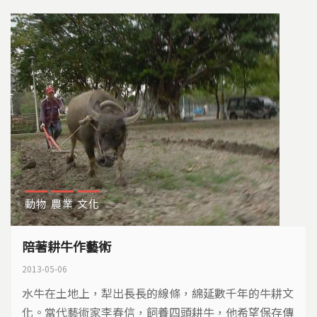
動物
農業
文化
陪著耕牛作藝術
2013-05-06
水牛在土地上，犁出長長的線條，綿延數千年的牛耕文
化。當代藝術家李春信，飼養四頭耕牛，他希望保存傳