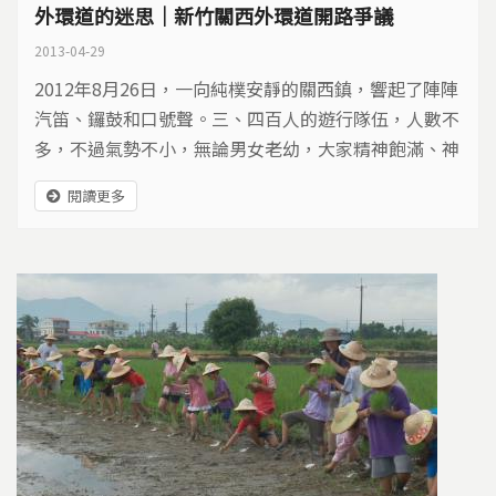
外環道的迷思｜新竹關西外環道開路爭議
2013-04-29
2012年8月26日，一向純樸安靜的關西鎮，響起了陣陣
汽笛、鑼鼓和口號聲。三、四百人的遊行隊伍，人數不
多，不過氣勢不小，無論男女老幼，大家精神飽滿、神
采奕奕。這是因為，參加遊行的關西居民，不希望新竹
閱讀更多
縣政府沿著關西的母親之河-鳳山溪，興建一條長3.4公
里、寬30米的外環道路。遊行隊伍走到關西國小前，大
家停下來往下望，耳邊蟬聲大鳴、眼前一片稻浪，這裡
是關西的穀倉，也是未來可能會興建外環道路的鳳山溪
河谷平原…