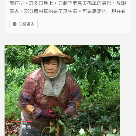
市打拼，許多田地上，只剩下老農夫孤單的身影，放眼
望去，部分農村真的是了無生氣。可是漸漸地，現在有
人選擇回鄉，找回失根的土地，也有人始終守著農地，
閱讀更多
繼續耕種。於是田裡長出了作物、人的心裡冒出了信
心，這群農民用他們的青春和夢想，在農村裡，幸福的
生活著，接下來這個單元，我們要告訴您，農村不絕
望，因為只要活著，就會有力氣。
水文
農業