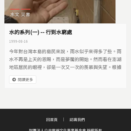
水文
災害
水的系列(一) -- 行到水窮處
1999-08-16
今年對台灣本島的島民來說，雨水似乎來得多了些。雨
水不再是上天的恩賜，而是夢魘的開始。然而看在澎湖
地區居民的眼裡，卻是一次又一次的羨慕與失望。根據
統計今年澎湖地區到目前累積的雨量，只有往年的一半
閱讀更多
不到，而三個重要水庫的蓄水量已經不足以應付當地的
用水。 為了維持水量的穩定，並為冬季的旱季做準
備，自今年六月十三日起自來水公司協調台灣地區，以
三天兩航次的頻率，從高雄運水到澎湖，供澎湖地區使
用。然而，...
回首頁
認識我們
財團法人公共電視文化事業基金會 版權所有