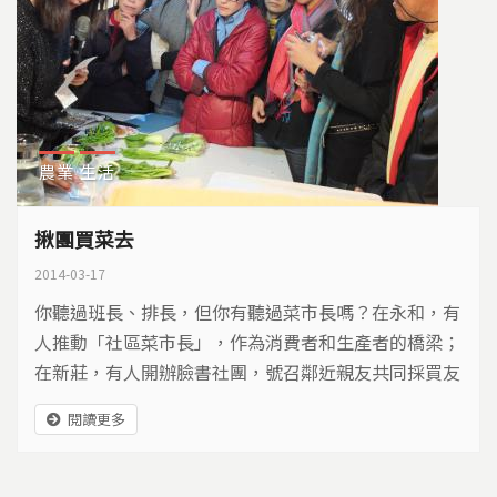
農業
生活
揪團買菜去
2014-03-17
你聽過班長、排長，但你有聽過菜市長嗎？在永和，有
人推動「社區菜市長」，作為消費者和生產者的橋梁；
在新莊，有人開辦臉書社團，號召鄰近親友共同採買友
善環境的農產品，力量雖小，但希望做個撒種的人。隨
閱讀更多
著網路社群發達，一種新的消費型態興起，是社會運
動，也是餐桌上的小正義…