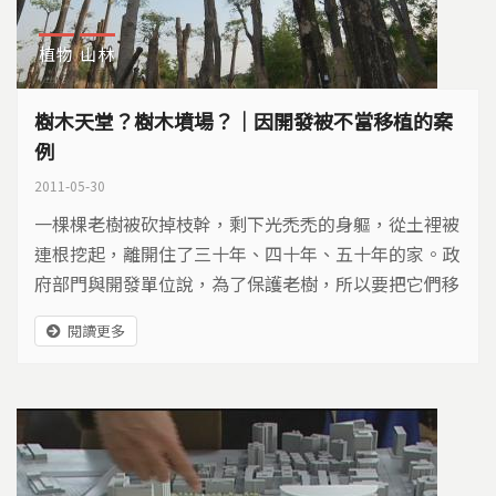
植物
山林
樹木天堂？樹木墳場？｜因開發被不當移植的案
例
2011-05-30
一棵棵老樹被砍掉枝幹，剩下光禿禿的身軀，從土裡被
連根挖起，離開住了三十年、四十年、五十年的家。政
府部門與開發單位說，為了保護老樹，所以要把它們移
到一個被稱為「樹木銀行」的地方。樹木銀行是什麼？
閱讀更多
是樹木重生的中繼站，還是凋零枯萎的墳場？