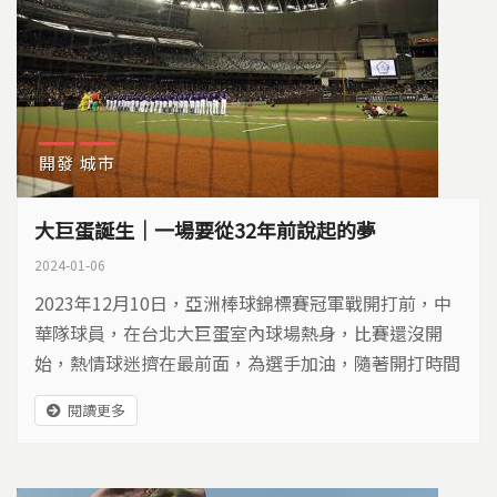
開發
城市
大巨蛋誕生｜一場要從32年前說起的夢
2024-01-06
2023年12月10日，亞洲棒球錦標賽冠軍戰開打前，中
華隊球員，在台北大巨蛋室內球場熱身，比賽還沒開
始，熱情球迷擠在最前面，為選手加油，隨著開打時間
接近，場內氣氛越來越熱鬧。台灣第一座室內棒球場，
閱讀更多
第一場國際比賽的冠軍，即將誕生。台灣民眾期待32年
的大巨蛋，也開展全新的一頁。