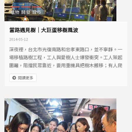
植物
開發
城市
當路遇見樹｜大巨蛋移樹風波
2014-05-12
深夜裡，台北市光復南路和忠孝東路口，並不寧靜。一
場移植路樹工程，工人與愛樹人士爆發衝突。工人架起
圍籬，阻擋民眾靠近，要用重機具把樹木搬移；有人爬
上樹，登上怪手，推倒圍籬，企圖用肉身護樹…
閱讀更多