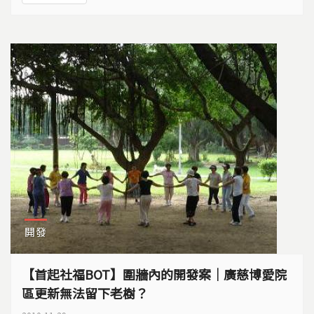
開發
【首起社福BOT】圍牆內的開發案｜廣慈博愛院
區更新無法留下老樹？