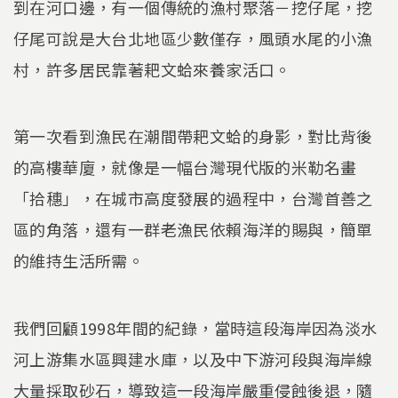
到在河口邊，有一個傳統的漁村聚落－挖仔尾，挖
仔尾可說是大台北地區少數僅存，風頭水尾的小漁
村，許多居民靠著耙文蛤來養家活口。
第一次看到漁民在潮間帶耙文蛤的身影，對比背後
的高樓華廈，就像是一幅台灣現代版的米勒名畫
「拾穗」，在城市高度發展的過程中，台灣首善之
區的角落，還有一群老漁民依賴海洋的賜與，簡單
的維持生活所需。
我們回顧1998年間的紀錄，當時這段海岸因為淡水
河上游集水區興建水庫，以及中下游河段與海岸線
大量採取砂石，導致這一段海岸嚴重侵蝕後退，隨