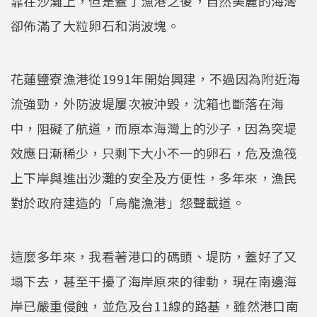
靠在沙灘上，但是蓋了漁港之後，自然美麗的海灣
卻佈滿了大粒卵石和消波塊。
花蓮鹽寮漁港從1991年開始興建，不過因為附近海
流強勁，外防波堤屢次被沖毀，沈箱也斷落在海
中，阻礙了航道，而原本海灣上的沙子，因為突堤
效應日漸稀少，只剩下大小不一的卵石，危及漁筏
上下岸與進出沙灘的安全及方便性，多年來，漁民
對於政府建造的「烏龍漁港」怨聲載道。
這麼多年來，我看著港口的碼頭、堤防，蓋好了又
塌下去，甚至干擾了海岸原來的律動，現在南邊海
岸已嚴重侵蝕，並危及台11線的路基，雖然港口南