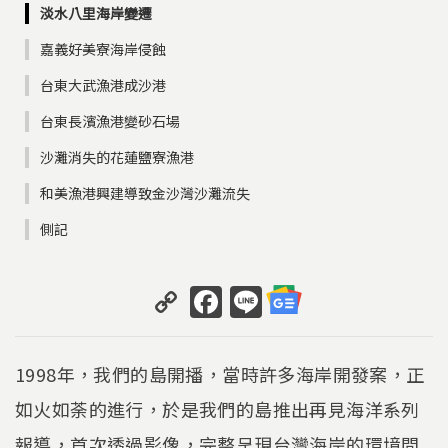
淡水八里海岸變遷
嘉義好美寮海岸侵蝕
台東大武漁港成沙港
台東長濱漁港變砂石場
沙灘消失的花蓮鹽寮漁港
和美漁港興建導致金沙灣沙灘流失
側記
C
F
Li
o
a
n
p
c
e
1998年，我們的島開播，當時許多海岸開發案，正
y
e
如火如荼的進行，於是我們的島推出再見海洋系列
Li
b
報導，首次透過影像，完整呈現台灣海岸的環境問