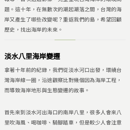
n
o
k
o
題。這十年，在無數次的潮起潮落之間，台灣的海
k
岸又產生了哪些改變呢？重返我們的島，希望回顧
歷史，找出海岸的未來。
淡水八里海岸變遷
拿著十年前的紀錄，我們從淡水河口出發，環繞台
灣海岸線一圈，沿途觀察比對幾個因為海岸工程，
而導致海岸地形與生態變遷的故事。
首先來到淡水河出海口的南岸八里，很多人會來八
里吹海風、喝咖啡、騎腳踏車，但是較少人會注意