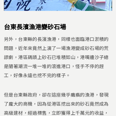
台東長濱漁港變砂石場
另外，台東縣的長濱漁港，同樣也面臨港口淤積的
問題，近年來竟然上演了一場漁港變成砂石場的荒
謬劇，港區碼頭上砂石已堆積如山，港嘴邊沙子總
是隨著潮流一堆一堆的滾進港口，怪手不停的趕
工，好像永遠也挖不完的樣子。
但是台東縣政府，卻在這座幾乎癱瘓的漁港，發現
了龐大的商機，因為從港區挖出來的砂石竟然成為
高級建材，經過標售，立即獲得上千萬元的收益，