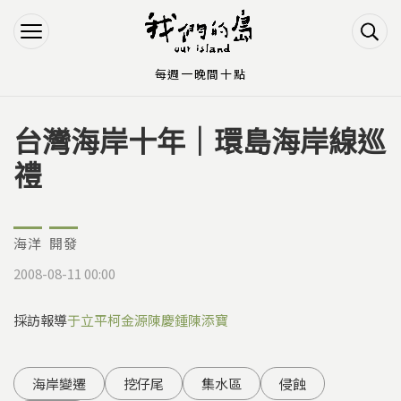
Jump to Main content
Jump to Navigation
每週一晚間十點
台灣海岸十年｜環島海岸線巡
您在這裡
禮
海洋
開發
2008-08-11 00:00
採訪報導
于立平
柯金源
陳慶鍾
陳添寶
海岸變遷
挖仔尾
集水區
侵蝕