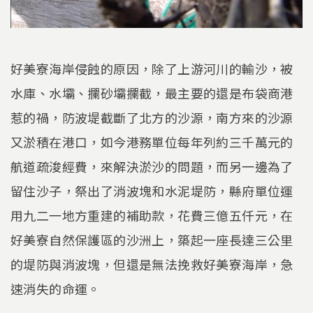
好美寮海岸侵蝕的原因，除了上游河川的輸沙，被
水庫、水壩、攔砂壩攔截，最主要的還是布袋商港
惹的禍，防波堤截斷了北方的沙源，南方來的沙源
又淤積在港口，如今港務單位每年列約三千萬元的
航道疏浚經費，來解決淤沙的問題，而另一邊為了
留住沙子，祭出了消波塊和水泥堤防，縣府單位運
用九二一地方重建的補助款，花費三億五仟元，在
好美寮自然保護區的沙洲上，築起一座長達三公里
的堤防與消波塊，但還是無法挽救好美寮海岸，急
速消失的命運。