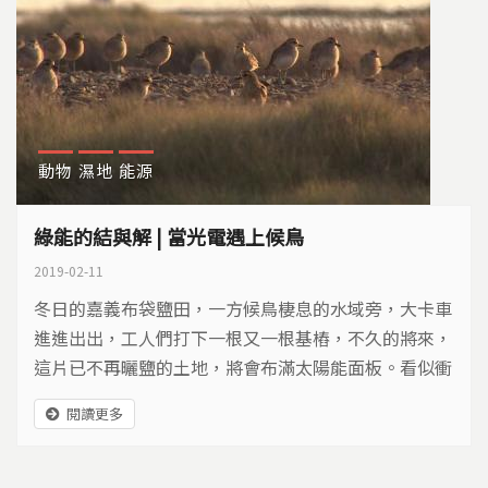
動物
濕地
能源
綠能的結與解 | 當光電遇上候鳥
2019-02-11
冬日的嘉義布袋鹽田，一方候鳥棲息的水域旁，大卡車
進進出出，工人們打下一根又一根基樁，不久的將來，
這片已不再曬鹽的土地，將會布滿太陽能面板。看似衝
突的景象，成為台灣能源轉型過程中的一段變奏曲。布
閱讀更多
袋鹽田的現況如何？這裡的綠能經驗，又為台灣再生能
源發展，帶來什麼樣的啟示？