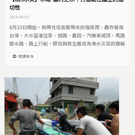
切性
2018-09-03
8月23日開始，熱帶性低氣壓帶來的強降雨，轟炸著南
台灣，大水猛灌住家、道路、農田，汽機車滅頂，馬路
變水路，路上行船，膠筏與救生艇成為淹水災區的運輸
工具之一。 雲嘉南沿海低窪地區變水城 從雲林、嘉
閱讀更多
義、台南到高雄都有淹水災情，估計淹水總面積有四萬
多公頃，其中嘉義就占76%，是受災最嚴重的縣市，尤
其沿海地勢低漥的部分村落，被水圍困，淪陷水中央，
直到第五天，嘉義縣東石和布袋還有八處仍在淹水。...