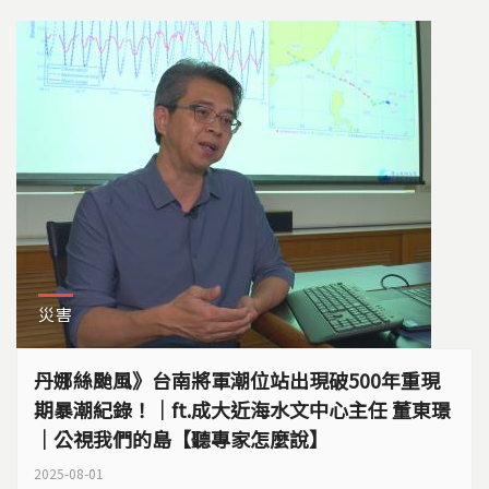
災害
丹娜絲颱風》台南將軍潮位站出現破500年重現
期暴潮紀錄！｜ft.成大近海水文中心主任 董東璟
｜公視我們的島【聽專家怎麼說】
2025-08-01