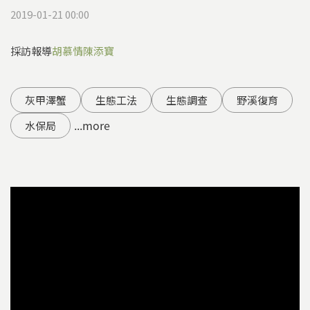
2019-01-21 00:00
採訪報導
胡慕情
陳添寶
灰甲澤蟹
生態工法
生態調查
野溪復育
...more
水保局