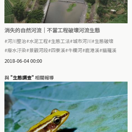
消失的自然河流｜不當工程破壞河流生態
河川整治
水泥工程
生態工法
城市河川
生態破壞
廢水汙染
景觀河段
四寮溪
牛欄河
鹿港溪
貓羅溪
2018-06-04 00:00
與
"生態調查"
相關報導