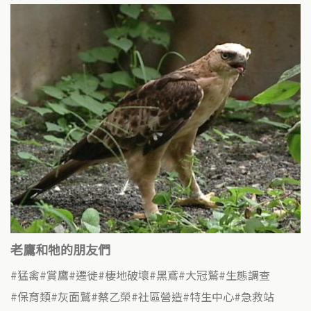
老鷹和牠的朋友們
猛禽
賞鷹
遷徙
棲地破壞
黑鳶
大冠鷲
生態調查
保育類
灰面鷲
蔡乙榮
社區營造
特生中心
急救站