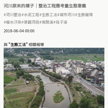
河川原來的樣子｜整治工程應考量生態意義
河川整治
水泥工程
生態工法
城市河川
生態破壞
廢水汙染
景觀河段
南勢溪
筏子溪
2018-06-04 00:00
與
"生態工法"
相關報導