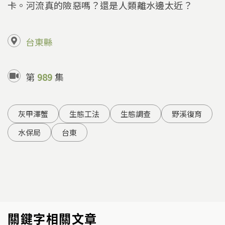
卡。河流真的險惡嗎？還是人類離水邊太近？
台東縣
第
989
集
灰甲澤蟹
生態工法
生態調查
野溪復育
水保局
台東
關鍵字相關文章