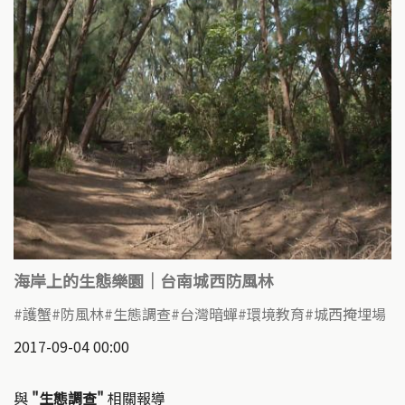
海岸上的生態樂園｜台南城西防風林
護蟹
防風林
生態調查
台灣暗蟬
環境教育
城西掩埋場
2017-09-04 00:00
與
"生態調查"
相關報導