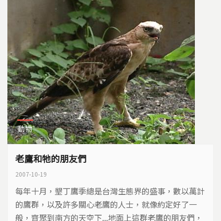
動物
老鷹和牠的朋友們
2007-10-19
每年十月，墾丁鷹季總是台灣生態界的盛事，數以萬計
的鷹群，以及許多關心老鷹的人士，就像約定好了一
般，齊聚到南方的天空下...地面上這群老鷹的朋友們，