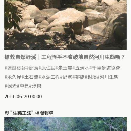
搶救自然野溪｜工程怪手不會破壞自然河川生態嗎？
達娜依谷
部落
原住民
朱玉璽
五溝水
千里步道協會
永久屋
土石流
水泥工程
野溪
鄒族
封溪
河川生態
觀光
重建
湧泉
2011-06-20 00:00
與
"生態工法"
相關報導