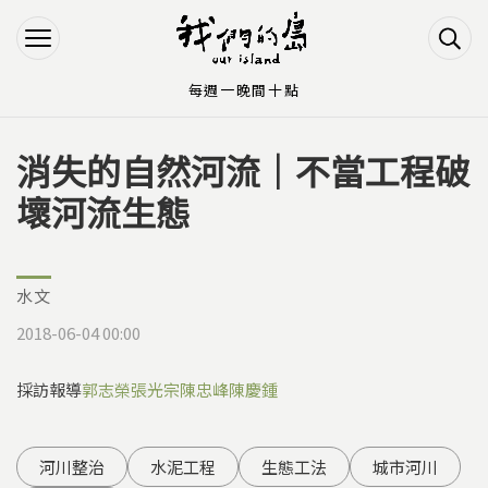
Jump to Main content
Jump to Navigation
每週一晚間十點
消失的自然河流｜不當工程破
您在這裡
壞河流生態
水文
2018-06-04 00:00
採訪報導
郭志榮
張光宗
陳忠峰
陳慶鍾
河川整治
水泥工程
生態工法
城市河川