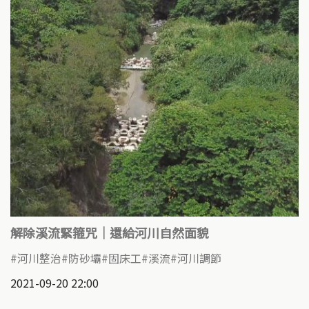
解除溪流緊箍咒｜還給河川自然面貌
河川整治
防砂壩
固床工
溪流
河川調節
2021-09-20 22:00