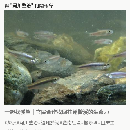
與
"河川整治"
相關報導
一起找溪望｜官民合作找回花蓮鱉溪的生命力
鱉溪
河川整治
還地於河
豐南社區
攔沙壩
固床工