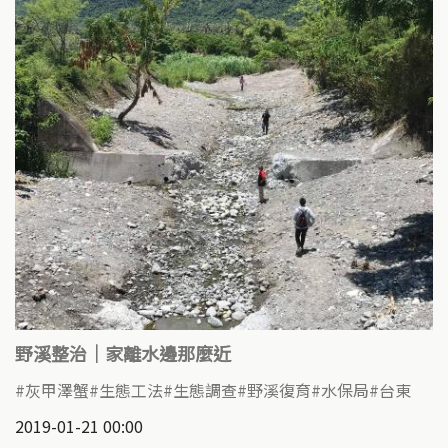
野溪整治｜家離水邊那麼近
灰甲澤蟹
生態工法
生態調查
野溪復育
水保局
台東
2019-01-21 00:00