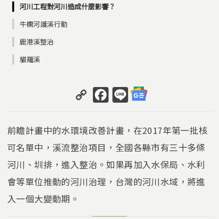
河川工程對河川造成什麼影響？
牛欄河護溪行動
鹿港溪整治
貓羅溪
C
F
Li
o
a
n
p
c
e
前瞻計畫中的水環境改善計畫，在2017年第一批核
y
e
可名單中，溪流整治項目，全國各縣市有三十多條
Li
b
河川、圳排，進入整治。如果再加入水保局、水利
n
o
k
o
會等單位推動的河川治理，台灣的河川水域，將進
k
入一個大變動期。