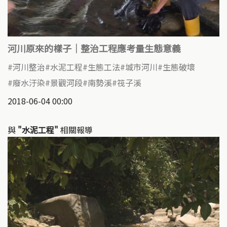
河川原來的樣子｜整治工程應考量生態意義
河川整治
水泥工程
生態工法
城市河川
生態破壞
廢水汙染
景觀河段
南勢溪
筏子溪
2018-06-04 00:00
與
"水泥工程"
相關報導