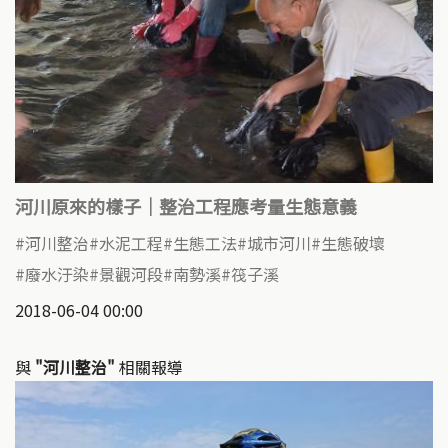
河川原來的樣子｜整治工程應考量生態意義
河川整治
水泥工程
生態工法
城市河川
生態破壞
廢水汙染
景觀河段
南勢溪
筏子溪
2018-06-04 00:00
與
"河川整治"
相關報導