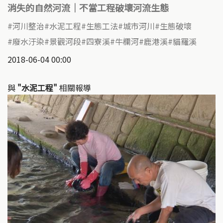
消失的自然河流｜不當工程破壞河流生態
河川整治
水泥工程
生態工法
城市河川
生態破壞
廢水汙染
景觀河段
四寮溪
牛欄河
鹿港溪
貓羅溪
2018-06-04 00:00
與
"水泥工程"
相關報導