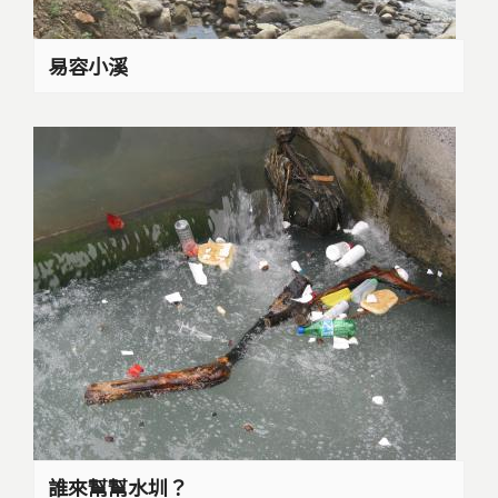
易容小溪
誰來幫幫水圳？