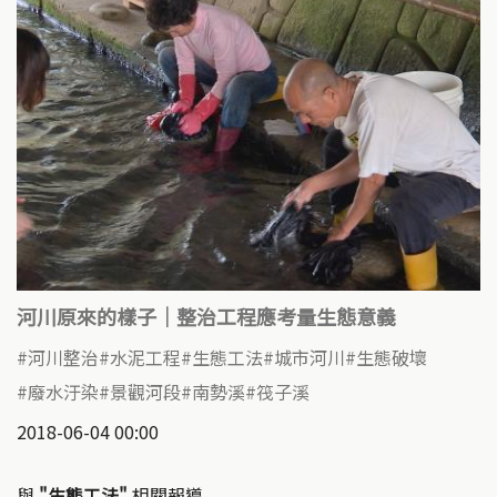
河川原來的樣子｜整治工程應考量生態意義
河川整治
水泥工程
生態工法
城市河川
生態破壞
廢水汙染
景觀河段
南勢溪
筏子溪
2018-06-04 00:00
與
"生態工法"
相關報導