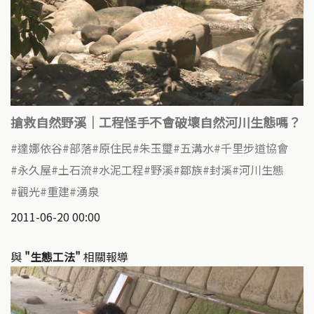
搶救自然野溪｜工程怪手不會破壞自然河川生態嗎？
達娜依谷
部落
原住民
朱玉璽
五溝水
千里步道協會
永久屋
土石流
水泥工程
野溪
鄒族
封溪
河川生態
觀光
重建
湧泉
2011-06-20 00:00
與
"生態工法"
相關報導