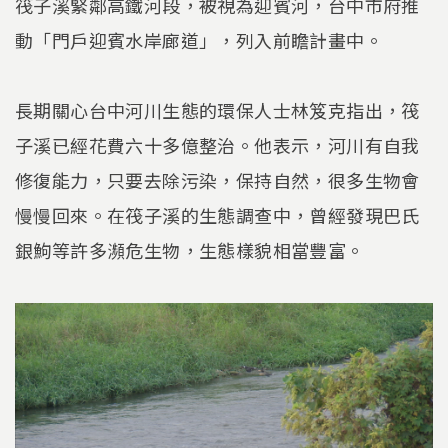
筏子溪緊鄰高鐵河段，被視為迎賓河，台中市府推
動「門戶迎賓水岸廊道」，列入前瞻計畫中。
長期關心台中河川生態的環保人士林笈克指出，筏
子溪已經花費六十多億整治。他表示，河川有自我
修復能力，只要去除污染，保持自然，很多生物會
慢慢回來。在筏子溪的生態調查中，曾經發現巴氏
銀鮈等許多瀕危生物，生態樣貌相當豐富。