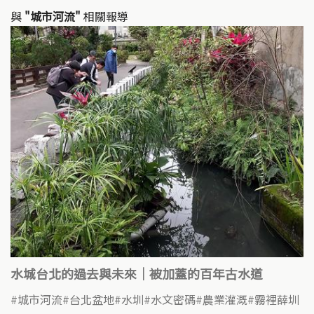
與
"城市河流"
相關報導
水城台北的過去與未來｜被加蓋的百年古水道
城市河流
台北盆地
水圳
水文密碼
農業灌溉
霧裡薛圳