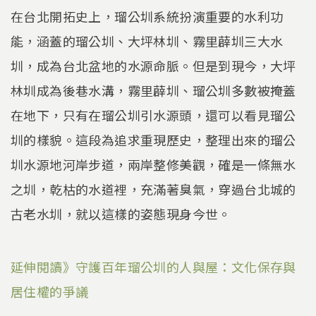
在台北開拓史上，瑠公圳系統扮演重要的水利功
能，涵蓋的瑠公圳、大坪林圳、霧里薜圳三大水
圳，成為台北盆地的水源命脈。但是到現今，大坪
林圳成為後巷水溝，霧里薜圳、瑠公圳多數被掩蓋
在地下，只有在瑠公圳引水源頭，還可以看見瑠公
圳的樣貌。這段為追求重現歷史，整理出來的瑠公
圳水源地河岸步道，兩岸整修美觀，確是一條無水
之圳，乾枯的水道裡，充滿著臭氣，穿過台北城的
古老水圳，就以這樣的姿態現身今世。
延伸閱讀》守護百年瑠公圳的人與屋：文化保存與
居住權的爭議