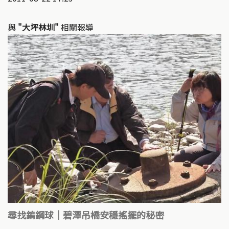
與
"大坪林圳"
相關報導
尋找鎢鋼球│碧潭吊橋安穩搖擺的秘密