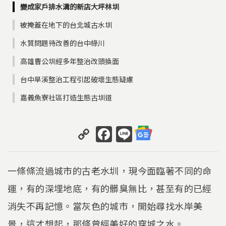
變成家戶排水溝的新店大坪林圳
被掩蓋在地下的台北城古水圳
水質問題待改善的台中綠川
高雄曹公圳經多年整治改頭換面
台中旱溪整治工程引起破壞生態疑慮
嘉義魚寮社區打造生態古圳道
C
F
Li
o
a
n
p
c
e
一條條流過城市的古老水圳，現今面臨著不同的命
y
e
運，有的深埋地底，有的髒臭無比，甚至有的已經
Li
b
消失不再記憶。當灰色的城市，開始尋找水岸美
n
o
景，這才想起，那條曾經美好的穿城之水。