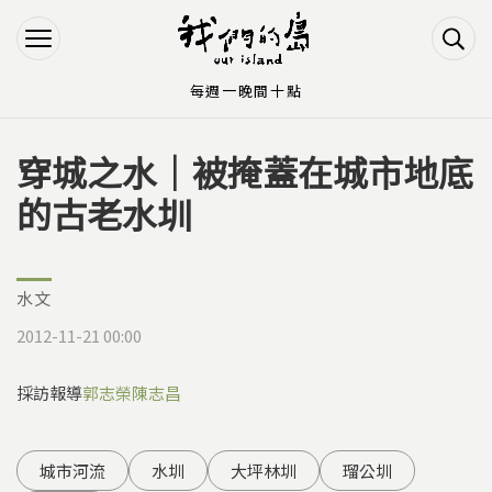
Jump to Main content
Jump to Navigation
每週一晚間十點
穿城之水｜被掩蓋在城市地底
您在這裡
的古老水圳
水文
2012-11-21 00:00
採訪報導
郭志榮
陳志昌
城市河流
水圳
大坪林圳
瑠公圳