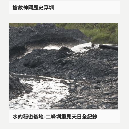
搶救神岡歷史浮圳
水的秘密基地-二峰圳重見天日全紀錄