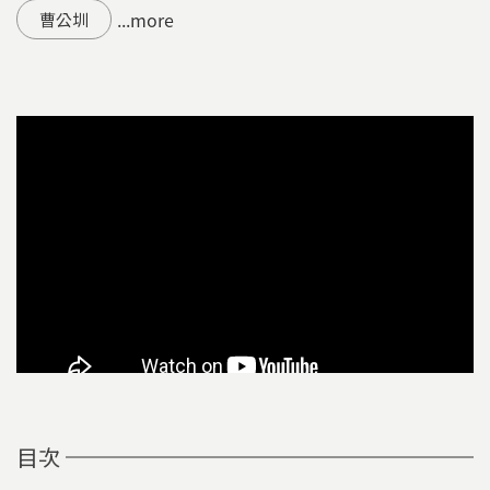
...more
曹公圳
目次