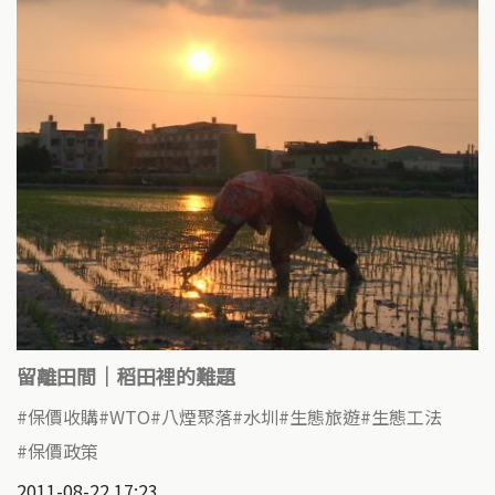
留離田間｜稻田裡的難題
保價收購
WTO
八煙聚落
水圳
生態旅遊
生態工法
保價政策
2011-08-22 17:23