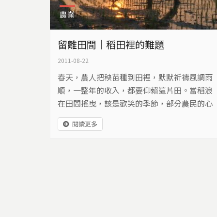
農業
留離田間｜稻田裡的難題
2011-08-22
春天，農人把秧苗種到田裡，默默祈禱風調雨
順，一整年的收入，都要仰賴這片田。當稻浪
在田間搖曳，該是歡笑的季節，部分農民的心
卻是沉重的，榖賤傷農，為我們種出糧食的農
閱讀更多
民，卻不一定能以此養活自己…