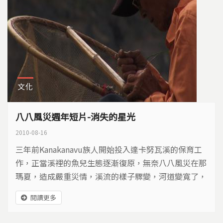
文化
八八風災週年短片-消失的星光
2010-08-16
三年前Kanakanavu族人開始投入達卡努瓦溪的保育工
作，正當溪裡的魚兒生態逐漸復原，無奈八八風災在那
瑪夏，造成嚴重災情，溪流的樣子驟變，河道變寬了，
原本茂密的樹木和淙淙溪水，現在只剩下光禿禿的石頭
閱讀更多
表面，魚群也大量減少。族人Pa‘ʉ在風災後，重回他
投入甚深的溪流保育地，他想念昔日在溪邊看著魚兒悠