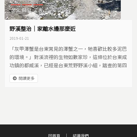
水文
開發
災害
野溪整治｜家離水邊那麼近
2019-01-21
「灰甲澤蟹是台東常見的澤蟹之一，牠喜歡比較多泥巴
的環境。」對溪流裡的生物如數家珍，這條位於台東成
功鎮的都威溪，已經是台東荒野野溪小組，踏查的第四
十八條野溪。走訪台東野溪四年多，荒野保護協會台東
閱讀更多
分會發現，台東每條溪流，幾乎都遭到整治。而整治過
後，每條野溪，都變成水溝。 不忍野溪遭到人類戕
害，台東荒野拿著調查資料，跟台東水保局溝通。水保
局認為，或許可以挑選幾條溪流進行復育。為了復育行
動，...
回首頁
認識我們