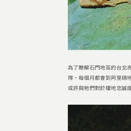
為了瞭解石門地區的台北赤
隊，每個月都會到阿里磅
或許與牠們對於棲地忠誠