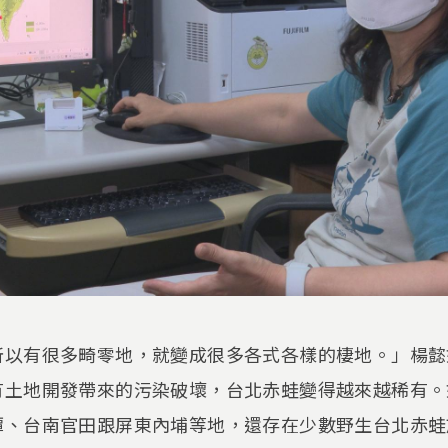
所以有很多畸零地，就變成很多各式各樣的棲地。」楊懿
有土地開發帶來的污染破壞，台北赤蛙變得越來越稀有。
潭、台南官田跟屏東內埔等地，還存在少數野生台北赤蛙