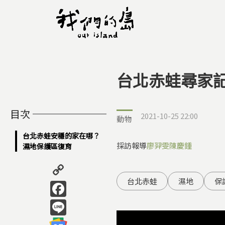
台北赤蛙尋家
您在這裡
目次
2021-10-25 22:00
動物
台北赤蛙安穩的家在哪？
採訪報導
廖羿雯
陳慶鍾
濕地保護區復育
Copy
Link
Facebook
台北赤蛙
濕地
保
Line