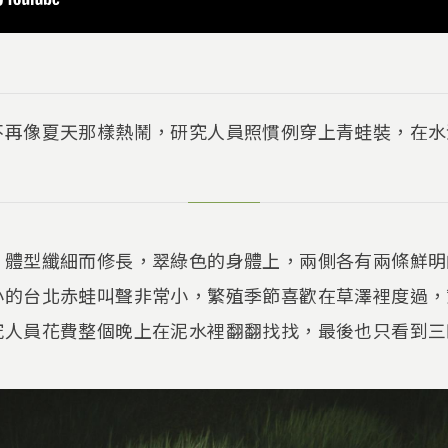
不再像夏天那樣熱鬧，研究人員照慣例穿上青蛙裝，在水
，體型纖細而修長，翠綠色的身體上，兩側各有兩條鮮明
小的台北赤蛙叫聲非常小，繁殖季節喜歡在草澤裡度過，
究人員花費整個晚上在泥水裡翻翻找找，最後也只看到三