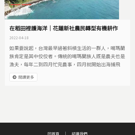
海洋
農業
在稻田裡護海洋｜花蓮新社農民轉型有機耕作
2022-04-18
如果要說起，台灣最早過著斜槓生活的一群人，噶瑪蘭
族肯定是其中佼佼者。傳統的噶瑪蘭族人既是農夫也是
漁夫，每年二到四月忙完農事，四月就開始出海捕飛
魚、抓龍蝦，而這樣農漁兼顧的傳統，在花蓮新社部落
閱讀更多
一直延續著。
回首頁
認識我們