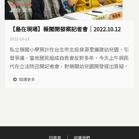
開發
城市
【島在現場】薇閣開發案記者會｜2022.10.12
2022-10-13
私立薇閣小學預計在台北市北投泉源里擴建幼兒園，引
發爭議，當地居民組成自救會反對多年，今天上午與民
代在立法院召開記者會，對薇閣幼兒園開發提出質疑，
包括私有地只有1%，以及山坡地開發影響水土保持等
閱讀更多
等，要求政府撤銷開發。 ​ 北投泉源保護區自救會發言人
郭美妙表示，從2010年到現在，薇閣已是第三度申
請，這次分割開發面積有規避都審跟環評的嫌疑，抗爭
12年了，官員有為保護區把關嗎？...
回首頁
認識我們