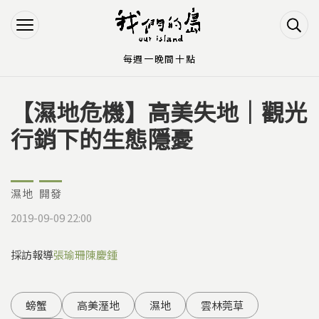
Jump to Main content
Jump to Navigation
每週一晚間十點
【濕地危機】高美失地｜觀光
您在這裡
行銷下的生態隱憂
濕地
開發
2019-09-09 22:00
採訪報導
張瑜珊
陳慶鍾
螃蟹
高美溼地
濕地
雲林莞草