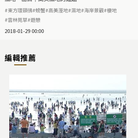
東方環頸鴴
螃蟹
高美溼地
濕地
海岸景觀
棲地
雲林莞草
遊憩
2018-01-29 00:00
編輯推薦