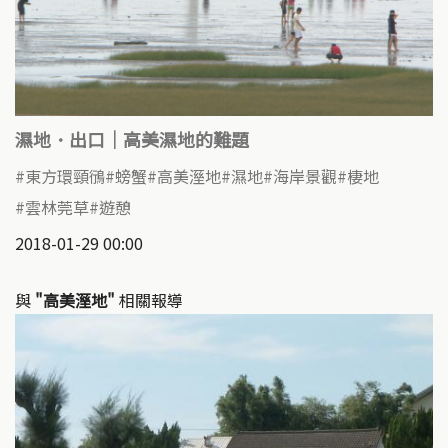
濕地．出口｜高美濕地的難題
東方環頸鴴
螃蟹
高美溼地
濕地
海岸景觀
棲地
雲林莞草
遊憩
2018-01-29 00:00
與
"高美溼地"
相關報導