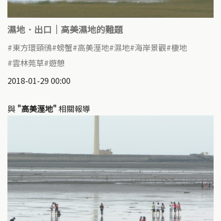
濕地．出口｜高美濕地的難題
東方環頸鴴
螃蟹
高美溼地
濕地
海岸景觀
棲地
雲林莞草
遊憩
2018-01-29 00:00
與
"高美溼地"
相關報導