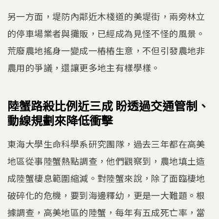
另一方面，堤防內鄰近木棧道的美堤街，兩旁林立
的停車場業者與攤販，已經成為見怪不怪的風景。
荒廢農地搖身一變成一樁樁生意，不但引發農地非
農用的爭議，還讓更多地主有樣學樣。
陸蟹路殺比例近三成 盼透過交通管制、
動線規劃來降低衝擊
東海大學生命科學系研究團隊，過去三年都在高美
地區從事陸蟹熱點調查，他們觀察到，農地填土造
成陸蟹棲息範圍縮減。對陸蟹來說，除了面臨棲地
破碎化的危機，要到海邊釋幼，更是一大難題。根
據調查，高美地區的陸蟹，每年有五成死亡率，當