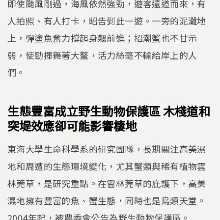
即使颱風剛過，海風依然強勁，遊客遠道而來，有
人拍照、有人打卡，昭告到此一遊。一旁的泥灘地
上，彈塗魚奮力撐起身軀前進；招潮蟹也不甘示
弱，使勁揮舞著大螯，活力絲毫不輸給岸上的人
們。
生態豐富成立野生動物保護區 木棧道和
突堤效應卻可能影響棲地
東海大學生命科學系的研究團隊，長期關注高美濕
地和周遭的生態環境變化，尤其蟹類與稀有植物雲
林莞草，是研究重點。在雲林莞草的庇護下，高美
濕地擁有豐富的魚、蟹生態，同時也是鳥類天堂。
2004年起，被農委會公告為野生動物保護區。