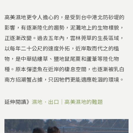
高美濕地更令人擔心的，是受到台中港北防砂堤的
影響，有逐漸陸化的趨勢，泥灘地上的生物樣貌，
正逐漸改變。過去五年內，雲林莞草的生長區域，
以每年二十公尺的速度外拓，近岸取而代之的植
物，是中華結縷草、鹽地鼠尾粟和蘆葦等陸化物
種。原本彈塗魚在近岸的棲息空間，也逐漸被乳白
南方招潮蟹占據，只因牠們更能適應乾涸的環境。
延伸閱讀》
濕地．出口｜高美濕地的難題