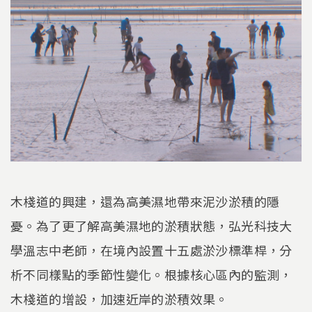
木棧道的興建，還為高美濕地帶來泥沙淤積的隱
憂。為了更了解高美濕地的淤積狀態，弘光科技大
學溫志中老師，在境內設置十五處淤沙標準桿，分
析不同樣點的季節性變化。根據核心區內的監測，
木棧道的增設，加速近岸的淤積效果。