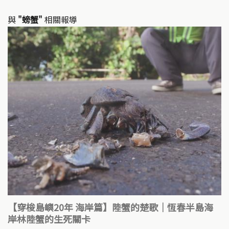
與
"螃蟹"
相關報導
【穿梭島嶼20年 海岸篇】陸蟹的楚歌｜恆春半島海
岸林陸蟹的生死關卡