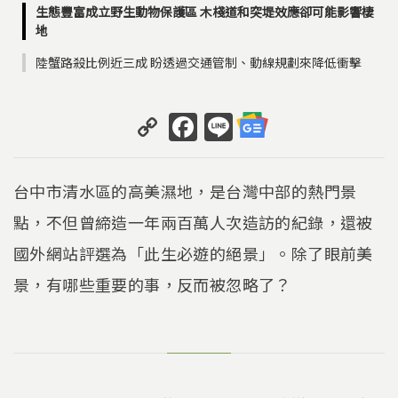
生態豐富成立野生動物保護區 木棧道和突堤效應卻可能影響棲
地
陸蟹路殺比例近三成 盼透過交通管制、動線規劃來降低衝擊
C
F
Li
o
a
n
p
c
e
台中市清水區的高美濕地，是台灣中部的熱門景
y
e
點，不但曾締造一年兩百萬人次造訪的紀錄，還被
Li
b
國外網站評選為「此生必遊的絕景」。除了眼前美
n
o
k
o
景，有哪些重要的事，反而被忽略了？
k