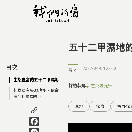
五十二甲濕地
您在這裡
目次
2022-04-04 22:00
濕地
生態豐富的五十二甲濕地
採訪報導
郭志榮
張光宗
劃為國家級濕地後，還會
遇到什麼問題？
Copy
濕地
保育
荒野保
Link
Facebook
Line