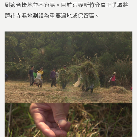
到適合棲地並不容易。目前荒野新竹分會正爭取將
蓮花寺濕地劃設為重要濕地或保留區。