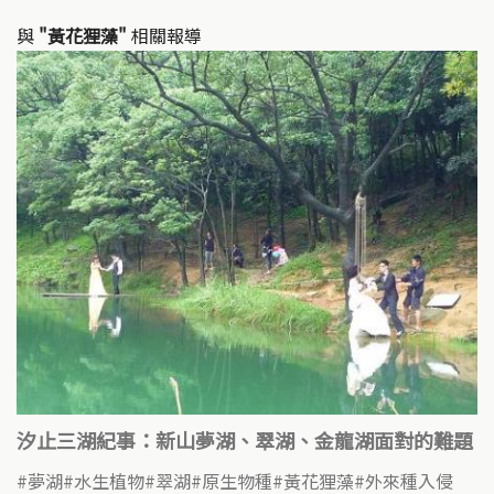
與
"黃花狸藻"
相關報導
汐止三湖紀事：新山夢湖、翠湖、金龍湖面對的難題
夢湖
水生植物
翠湖
原生物種
黃花狸藻
外來種入侵