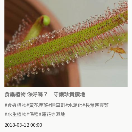
食蟲植物 你好嗎？｜守護珍貴棲地
食蟲植物
黃花狸藻
除草劑
水泥化
長葉茅膏菜
水生植物
保種
蓮花寺濕地
2018-03-12 00:00