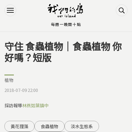
Jump to Main content
Jump to Navigation
每週一晚間十點
守住 食蟲植物｜食蟲植物 你
您在這裡
好嗎？短版
植物
2018-07-09 22:00
採訪報導
林燕如
葉鎮中
黃花狸藻
食蟲植物
淡水生態系