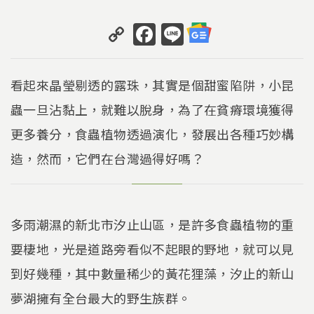
C
F
Li
o
a
n
p
c
e
看起來晶瑩剔透的露珠，其實是個甜蜜陷阱，小昆
y
e
蟲一旦沾黏上，就難以脫身，為了在貧瘠環境獲得
Li
b
更多養分，食蟲植物透過演化，發展出各種巧妙構
n
o
k
o
造，然而，它們在台灣過得好嗎？
k
多雨潮濕的新北市汐止山區，是許多食蟲植物的重
要棲地，光是道路旁看似不起眼的野地，就可以見
到好幾種，其中數量稀少的黃花狸藻，汐止的新山
夢湖擁有全台最大的野生族群。