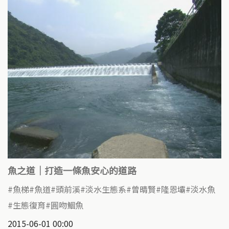
魚之道｜打造一條魚安心的道路
魚梯
魚道
頭前溪
淡水生態系
曾晴賢
隆恩壩
淡水魚
生態復育
圓吻鯝魚
2015-06-01 00:00