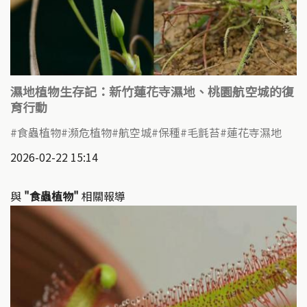
濕地植物生存記：新竹蓮花寺濕地、桃園航空城的復
育行動
食蟲植物
瀕危植物
航空城
保種
毛氈苔
蓮花寺濕地
2026-02-22 15:14
與
"食蟲植物"
相關報導