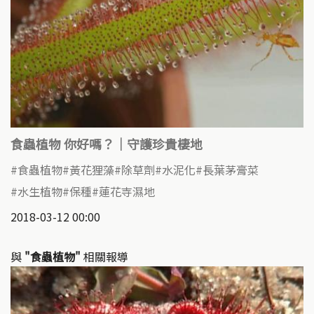
食蟲植物 你好嗎？｜守護珍貴棲地
食蟲植物
黃花狸藻
除草劑
水泥化
長葉茅膏菜
水生植物
保種
蓮花寺濕地
2018-03-12 00:00
與
"食蟲植物"
相關報導