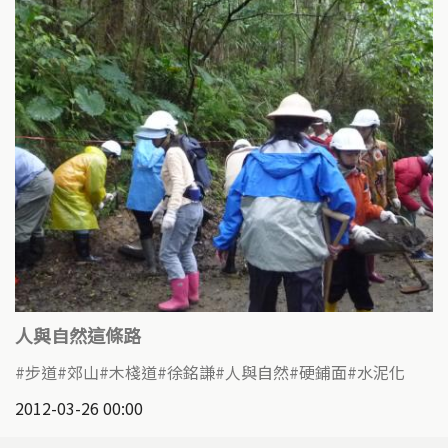
人與自然這條路
步道
郊山
木棧道
徐銘謙
人與自然
硬鋪面
水泥化
2012-03-26 00:00