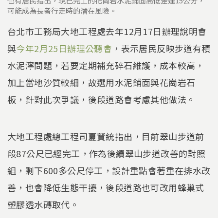
也有居民指出，現已完工的花崗岩水泥鋪面高低差達15公分，
可能成為長者行走時的潛在風險。
台北市工務局大地工程處去年12月17日辦理說明會
與
今年2月25日辦理公聽會
，表示居民反映步道有積
水泥濘問題，若要定期補充碎石維護，成本較高，
加上當地沙質較細，故選用水泥鋪面與花崗岩石
板，針對此次爭議，後段道路會考慮其他做法。
大地工程處總工程司夏賢統指出，目前翠山步道前
段87公尺已經完工，作為後續翠山步道改善的對照
組，剩下600多公尺停工，設計重點會著重在排水改
善，也會降低生態干擾，後段道路也可改用蜂巢式
塑膠透水磚取代。