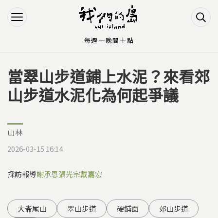
Jump to Main content
Jump to Navigation
每週一晚間十點
當翠山步道鋪上水泥？來看郊
您在這裡
山步道水泥化為何起爭議
山林
2026-03-15 16:14
採訪報導
謝承恩
張光宗
戴嘉宏
大崙尾山
翠山步道
硬鋪面
郊山步道