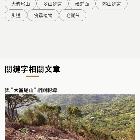
大崙尾山
翠山步道
硬鋪面
郊山步道
步道
食蟲植物
毛氈苔
關鍵字相關文章
與
"大崙尾山"
相關報導