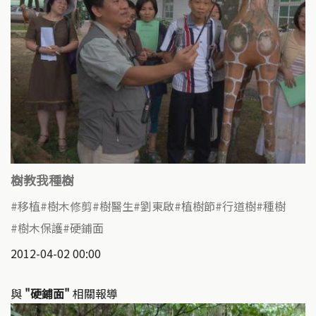
樹教我種樹
移植
樹木修剪
樹醫生
劉東啟
植樹節
行道樹
種樹
樹木保護
硬鋪面
2012-04-02 00:00
與
"硬鋪面"
相關報導