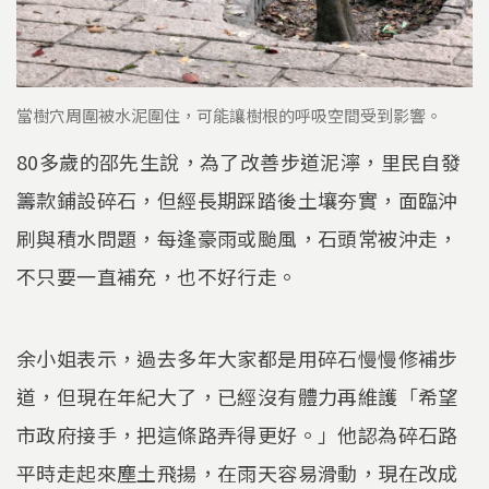
當樹穴周圍被水泥圍住，可能讓樹根的呼吸空間受到影響。
80多歲的邵先生說，為了改善步道泥濘，里民自發
籌款鋪設碎石，但經長期踩踏後土壤夯實，面臨沖
刷與積水問題，每逢豪雨或颱風，石頭常被沖走，
不只要一直補充，也不好行走。
余小姐表示，過去多年大家都是用碎石慢慢修補步
道，但現在年紀大了，已經沒有體力再維護「希望
市政府接手，把這條路弄得更好。」他認為碎石路
平時走起來塵土飛揚，在雨天容易滑動，現在改成