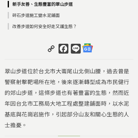
新手友善、生態豐富的翠山步道
碎石步道施工變水泥鋪面
改善步道如何安全好走又護生態？
C
F
Li
o
a
n
p
c
e
翠山步道位於台北市大崙尾山北側山腰，過去曾是
y
e
警察射擊靶場所在地，後來逐漸轉型成為市民健行
Li
b
的郊山步道，這條步道也有著豐富的生態，然而近
n
o
k
o
年因台北市工務局大地工程處整建舖面時，以水泥
k
基底與花崗岩施作，引起部分山友和關心生態的人
士擔憂。