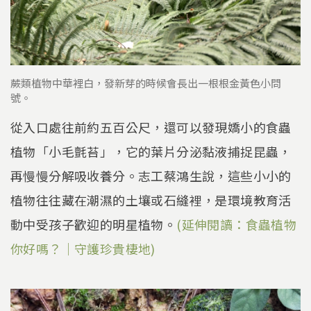
蕨類植物中華裡白，發新芽的時候會長出一根根金黃色小問
號。
從入口處往前約五百公尺，還可以發現嬌小的食蟲
植物「小毛氈苔」，它的葉片分泌黏液捕捉昆蟲，
再慢慢分解吸收養分。志工蔡鴻生說，這些小小的
植物往往藏在潮濕的土壤或石縫裡，是環境教育活
動中受孩子歡迎的明星植物。
(延伸閱讀：食蟲植物
你好嗎？｜守護珍貴棲地)