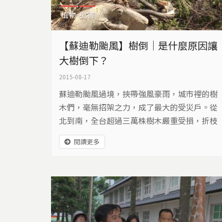
植物
災害
【蘇迪勒颱風】樹倒｜是什麼原因讓
大樹倒下？
2015-08-17
蘇迪勒颱風過境，挾帶強風豪雨，城市裡的樹
木們，毫無招架之力，成了最大的受災戶。從
北到南，全台超過三萬株樹木嚴重受損，折枝
受傷的更是不計其數。風雨過後，殘缺的枝
閱讀更多
葉，訴說著百般無奈…