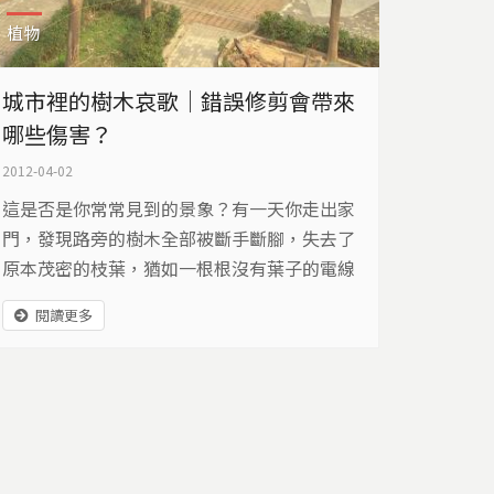
植物
城市裡的樹木哀歌｜錯誤修剪會帶來
哪些傷害？
2012-04-02
這是否是你常常見到的景象？有一天你走出家
門，發現路旁的樹木全部被斷手斷腳，失去了
原本茂密的枝葉，猶如一根根沒有葉子的電線
桿。或許你也常見到另一種景象，一批批的樹
閱讀更多
木成為都市的新移民，卻總是撐不了幾個月，
就又被另一些樹取代。如果城市裡的樹會歌
唱，它是歡唱？還是哀嚎？