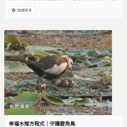
又有雷公蛙的稱號。工商社會來臨後，埤塘一一被填
閱讀更多
平，蓋起水泥建築、高樓大廈，這夜裡小精靈的棲身場
所，越來越少。桃園縣楊梅市的731號埤塘，僅存少數
的小小家園，同樣出現許多地難關在等待牠們…
動物
農業
幸福水雉方程式｜守護菱角鳥