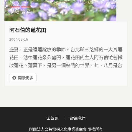
動物
農業
阿石伯的蓮花田
2004-08-16
盛夏，正是睡蓮綻放的季節。台北縣三芝鄉的一大片蓮
花田，池中蓮花朵朵盛開，蓮花田的主人阿石伯忙著採
收蓮花。蓮葉下，是另一個熱鬧的世界，七、八月是台
北赤蛙的繁殖期。多年來台北赤蛙與阿石伯一起仰賴這
閱讀更多
片蓮花田維生，也激盪出一段產業與生態保育共存的動
人故事。
回首頁
認識我們
財團法人公共電視文化事業基金會 版權所有