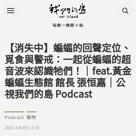
Jump to Main content
Jump to Navigation
每週一晚間十點
【消失中】蝙蝠的回聲定位、
您在這裡
覓食與警戒：一起從蝙蝠的超
音波來認識牠們！｜feat.黃金
蝙蝠生態館 館長 張恒嘉｜公
視我們的島 Podcast
Podcast
動物
2023-04-09 17:16