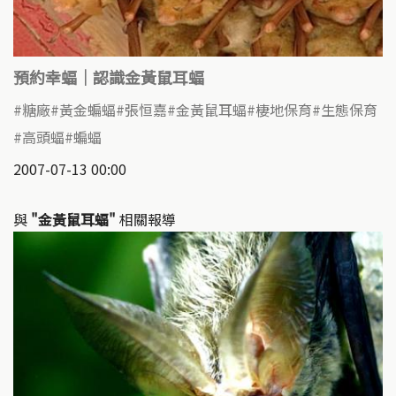
預約幸蝠｜認識金黃鼠耳蝠
糖廠
黃金蝙蝠
張恒嘉
金黃鼠耳蝠
棲地保育
生態保育
高頭蝠
蝙蝠
2007-07-13 00:00
與
"金黃鼠耳蝠"
相關報導