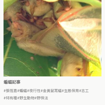
蝙蝠記事
張恆嘉
蝙蝠
夜行性
金黃鼠耳蝠
生態保育
志工
特有種
野生動物
野保法