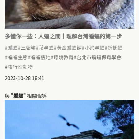
多懂你一些：人蝠之間｜理解台灣蝙蝠的第一步
蝙蝠
三貂嶺
葉鼻蝠
黃金蝙蝠館
小蹄鼻蝠
折翅蝠
蝙蝠生態
蝙蝠棲地
環境教育
台北市蝙蝠保育學會
夜行性動物
2023-10-28 18:41
與
"蝙蝠"
相關報導