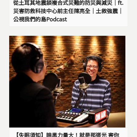
從土耳其地震談複合式災難的防災與減災｜ft.
災害防救科技中心前主任陳亮全｜土敘強震｜
公視我們的島Podcast
【失眠須知】暗黑力量大！就是那道光 害你