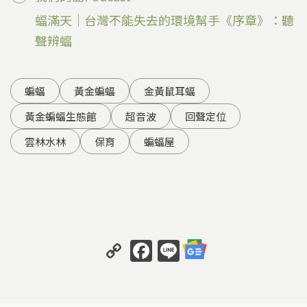
蝠滿天｜台灣不能失去的環境幫手《序章》：聽
聲辨蝠
蝙蝠
黃金蝙蝠
金黃鼠耳蝠
黃金蝙蝠生態館
超音波
回聲定位
雲林水林
保育
蝙蝠屋
C
F
Li
o
a
n
p
c
e