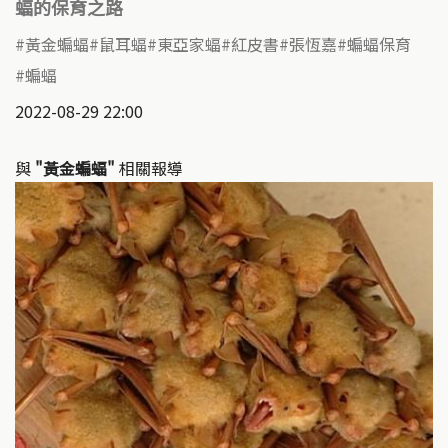
蝠的保育之路
黃金蝙蝠
鼠耳蝠
東亞家蝠
紅皮書
張恆嘉
蝙蝠保育
蝙蝠
2022-08-29 22:00
與
"黃金蝙蝠"
相關報導