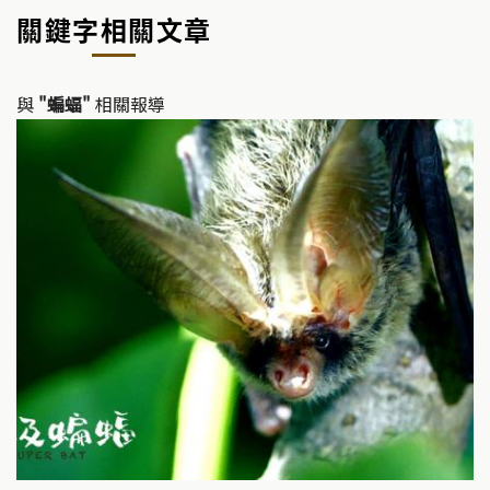
y
e
關鍵字相關文章
Li
b
n
o
k
o
與
"蝙蝠"
相關報導
k