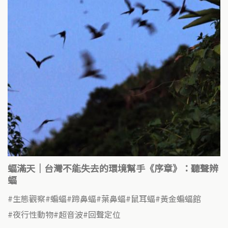
蝠滿天｜台灣不能失去的環境幫手《序章》：聽聲辨
蝠
生態觀察
蝙蝠
蹄鼻蝠
葉鼻蝠
鼠耳蝠
黃金蝙蝠館
夜行性動物
超音波
回聲定位