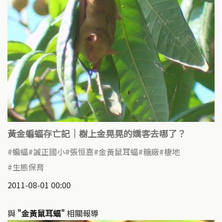
黃金蝙蝠存亡記｜樹上金晃晃的嬌客去哪了？
蝙蝠
誠正國小
張恒嘉
金黃鼠耳蝠
糖廠
棲地
生態保育
2011-08-01 00:00
與
"金黃鼠耳蝠"
相關報導