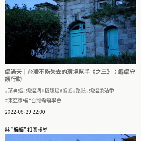
蝠滿天｜台灣不能失去的環境幫手《之三》：蝙蝠守
護行動
葉鼻蝠
蝙蝠洞
摺翅蝠
蝙蝠
路殺
蝙蝠繁殖季
東亞家蝠
台灣蝙蝠學會
2022-08-29 22:00
與
"蝙蝠"
相關報導