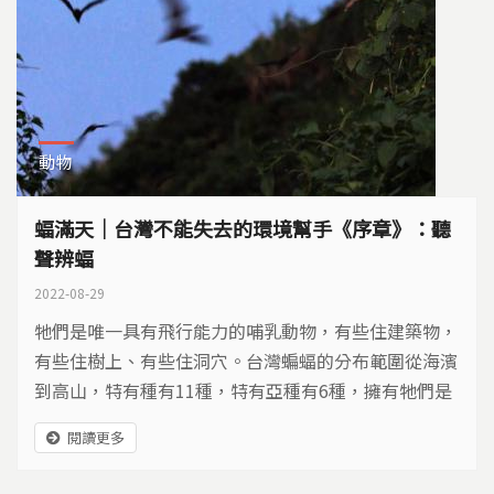
動物
蝠滿天｜台灣不能失去的環境幫手《序章》：聽
聲辨蝠
2022-08-29
牠們是唯一具有飛行能力的哺乳動物，有些住建築物，
有些住樹上、有些住洞穴。台灣蝙蝠的分布範圍從海濱
到高山，特有種有11種，特有亞種有6種，擁有牠們是
台灣之福。有人擔心牠們是病毒傳播的媒介，或許更該
閱讀更多
擔心的是，如果牠們銳減或消失所導致的生態失衡。