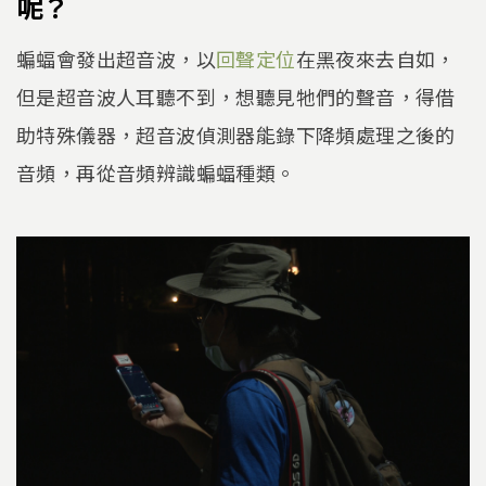
呢？
蝙蝠會發出超音波，以
回聲定位
在黑夜來去自如，
但是超音波人耳聽不到，想聽見牠們的聲音，得借
助特殊儀器，超音波偵測器能錄下降頻處理之後的
音頻，再從音頻辨識蝙蝠種類。