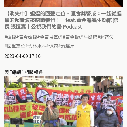
【消失中】蝙蝠的回聲定位、覓食與警戒：一起從蝙
蝠的超音波來認識牠們！｜feat.黃金蝙蝠生態館 館
長 張恒嘉｜公視我們的島 Podcast
蝙蝠
黃金蝙蝠
金黃鼠耳蝠
黃金蝙蝠生態館
超音波
回聲定位
雲林水林
保育
蝙蝠屋
2023-04-09 17:16
與
"蝙蝠"
相關報導