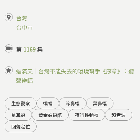
台灣
台中市
第
1169
集
蝠滿天｜台灣不能失去的環境幫手《序章》：聽
聲辨蝠
生態觀察
蝙蝠
蹄鼻蝠
葉鼻蝠
鼠耳蝠
黃金蝙蝠館
夜行性動物
超音波
回聲定位