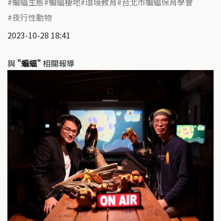
蝙蝠生態
蝙蝠棲地
環境教育
台北市蝙蝠保育學會
夜行性動物
2023-10-28 18:41
與
"蝙蝠"
相關報導