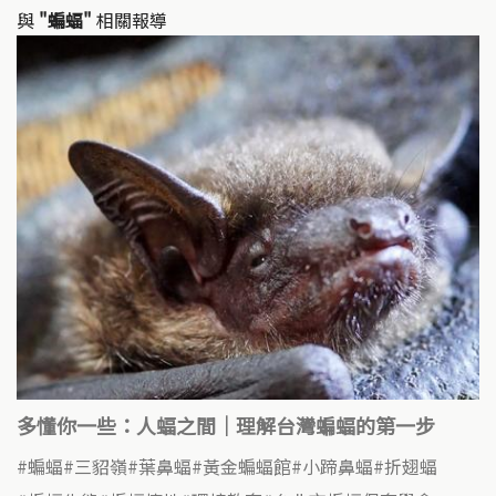
與
"蝙蝠"
相關報導
多懂你一些：人蝠之間｜理解台灣蝙蝠的第一步
蝙蝠
三貂嶺
葉鼻蝠
黃金蝙蝠館
小蹄鼻蝠
折翅蝠