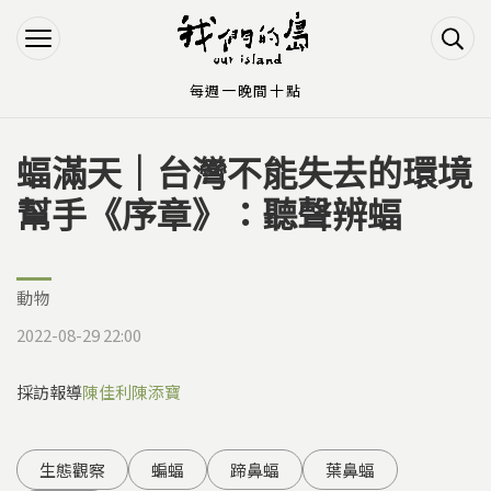
Jump to Main content
Jump to Navigation
每週一晚間十點
蝠滿天｜台灣不能失去的環境
您在這裡
幫手《序章》：聽聲辨蝠
動物
2022-08-29 22:00
採訪報導
陳佳利
陳添寶
生態觀察
蝙蝠
蹄鼻蝠
葉鼻蝠