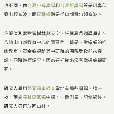
也不同，像
台灣小蹄鼻蝠
和
台灣葉鼻蝠
等是用鼻部
發出超音波，而
鼠耳蝠
則是從口部發出超音波。
拿著偵測器對著樹林與天空，張恒嘉帶領學員走在
八仙山自然教育中心的園區內，這是一堂蝙蝠的推
廣教育，黃金蝙蝠館與中研院的團隊受邀前來授
課，同時進行調查，因為這裡從來沒有做過蝙蝠研
究。
研究人員用
豎琴網來調查
當地有那些蝙蝠，這一
夜，兩隻
長趾鼠耳蝠
中網。一番測量、記錄過後，
研究人員再放回山林。