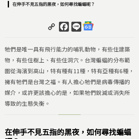
在伸手不見五指的黑夜，如何尋找蝙蝠呢？
C
F
Li
o
a
n
p
c
e
牠們是唯一具有飛行能力的哺乳動物，有些住建築
y
e
物，有些住樹上、有些住洞穴。台灣蝙蝠的分布範
Li
b
圍從海濱到高山，特有種有11種，特有亞種有6種，
n
o
k
o
擁有牠們是台灣之福。有人擔心牠們是病毒傳播的
k
媒介，或許更該擔心的是，如果牠們銳減或消失所
導致的生態失衡。
在伸手不見五指的黑夜，如何尋找蝙蝠