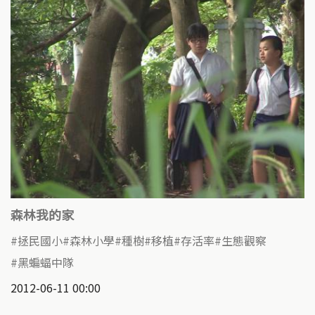
森林我的家
拯民國小
森林小學
種樹
移植
存活率
生態觀察
黑蝙蝠中隊
2012-06-11 00:00