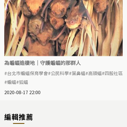
為蝙蝠造棲地｜守護蝙蝠的那群人
台北市蝙蝠保育學會
公民科學
葉鼻蝠
高頭蝠
四股社區
蝙蝠
狐蝠
2020-08-17 22:00
編輯推薦