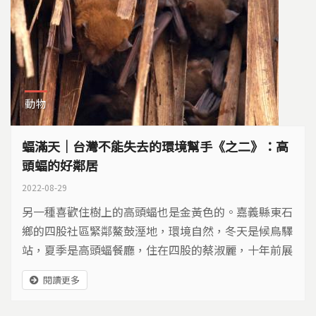
動物
蝠滿天｜台灣不能失去的環境幫手《之二》：高
頭蝠的好鄰居
2022-08-29
另一種喜歡住樹上的高頭蝠也是金黃色的。嘉義縣東石
鄉的四股社區緊鄰鰲鼓溼地，環境自然，冬天是候鳥驛
站，夏季是高頭蝠餐廳，住在四股的蔡淑麗，十年前展
開守護行動，在她心裡，高頭蝠是四股的吉祥物。
閱讀更多