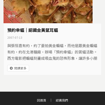
動物
預約幸蝠｜認識金黃鼠耳蝠
2007-07-13
與張恒嘉有約，約了要拍黃金蝙蝠，而他是跟黃金蝙蝠
有約，約在北港糖廠，辦場「預約幸蝠」的賞蝠活動。
西方電影把蝙蝠刻畫成吸血鬼的恐怖形象，讓許多小朋
友害怕蝙蝠，許多人對牠有所誤解。其實，蝙蝠對人類
閱讀更多
很有幫助，一隻蝙蝠一天可以吃到1000隻的蚊子，有
的蝙蝠還可以幫植物授粉。在中國文化中，蝙蝠更是吉
祥物，象徵福氣啦！
回首頁
認識我們