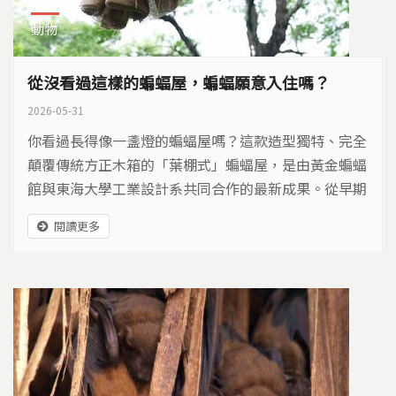
動物
從沒看過這樣的蝙蝠屋，蝙蝠願意入住嗎？
2026-05-31
你看過長得像一盞燈的蝙蝠屋嗎？這款造型獨特、完全
顛覆傳統方正木箱的「葉棚式」蝙蝠屋，是由黃金蝙蝠
館與東海大學工業設計系共同合作的最新成果。從早期
單純的病蟲害防治，到現在的棲地補償與物種研究，人
閱讀更多
工巢箱肩負著重要的保育任務。這棟新穎的住宅，蝙蝠
願意入住嗎？