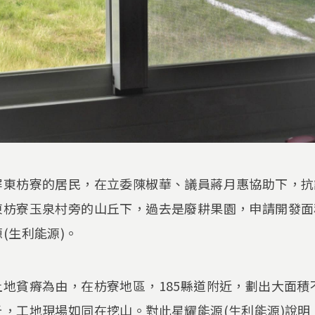
屏東枋寮的居民，在立委陳椒華、議員蔣月惠協助下，抗
東枋寮玉泉村旁的山丘下，過去是廢耕果園，申請開發面
(生利能源)。
地貧瘠為由，在枋寮地區，185縣道附近，劃出大面積
，工地現場如同在挖山。對此星耀能源(生利能源)說明