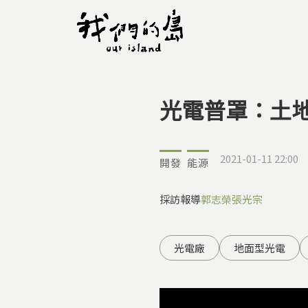
光電普罩：土
您在這裡
2021-01-11 22:00
開發
能源
採訪報導
郭志榮
張光宗
光電廠
地面型光電