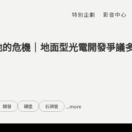
Jump to Main content
Jump to Navigation
特別企劃
影音中心
地的危機｜地面型光電開發爭議
...more
開發
碉堡
石頭營