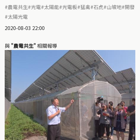
農電共生
光電
太陽能
光電板
猛禽
石虎
山坡地
開發
太陽光電
2020-08-03 22:00
與
"農電共生"
相關報導