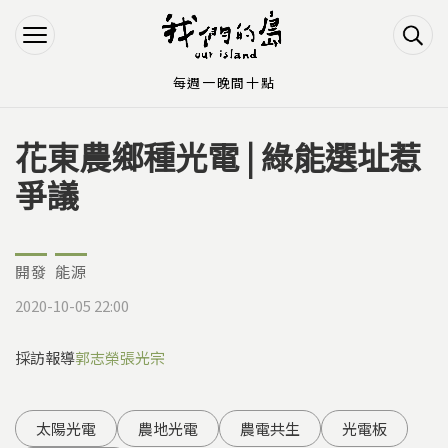
Jump to Main content
Jump to Navigation
每週一晚間十點
花東農鄉種光電 | 綠能選址惹
您在這裡
爭議
開發
能源
2020-10-05 22:00
採訪報導
郭志榮
張光宗
太陽光電
農地光電
農電共生
光電板