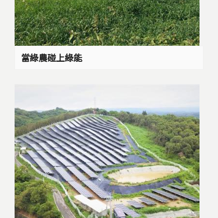
當綠農碰上綠能