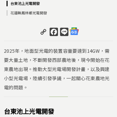
台東池上光電開發
花蓮縣鳳林鄉光電開發
C
F
Li
o
a
n
p
c
e
2025年，地面型光電的裝置容量要達到14GW，需
y
e
要大量土地，不斷開發西部農地後，現今開始在花
Li
b
東農地出現。推動大型光電場開發計畫，以及興建
n
o
k
o
小型光電場，陸續引發爭議，一起關心花東農地光
k
電的問題。
台東池上光電開發