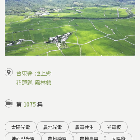
台東縣
池上鄉
花蓮縣
鳳林鎮
第
1075
集
太陽光電
農地光電
農電共生
光電板
地面型光電
農地種電
農地農用
太陽能