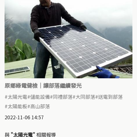
原鄉綠電健檢｜讓部落繼續發光
太陽光電
儲能設備
同禮部落
大同部落
送電到部落
太陽能板
高山部落
2022-11-06 14:57
與
"太陽光電"
相關報導