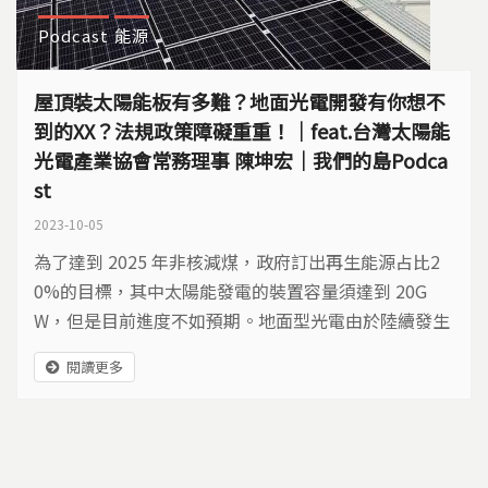
Podcast
能源
屋頂裝太陽能板有多難？地面光電開發有你想不
到的XX？法規政策障礙重重！｜feat.台灣太陽能
光電產業協會常務理事 陳坤宏｜我們的島Podca
st
2023-10-05
為了達到 2025 年非核減煤，政府訂出再生能源占比2
0%的目標，其中太陽能發電的裝置容量須達到 20G
W，但是目前進度不如預期。地面型光電由於陸續發生
與農漁業搶地，以及影響生態棲地的爭議，在不少區域
閱讀更多
引發抗爭；而屋頂型光電的架設進度，也是相當緩慢。