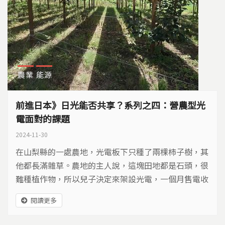
農業
能源
前進日本》日光能否共享？系列之四：營農型光
電面對的課題
2024-11-30
在山梨縣的一處農地，光電板下只種了兩棵柿子樹，其
他都長滿雜草。農地的主人說，這塊田地都是石頭，很
難種植作物，所以兒子決定來架設光電，一個月售電收
入約有20萬日幣。
閱讀更多