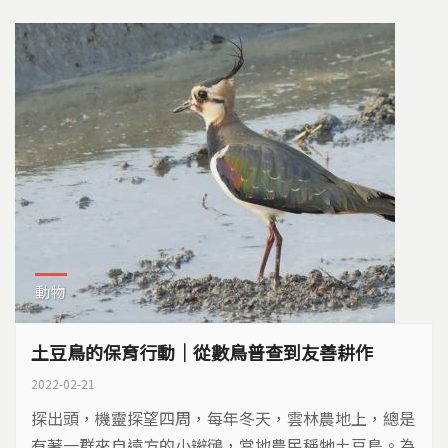
動物
土豆鳥的保育行動│從數鳥普查到友善耕作
2022-02-21
探出頭，機靈探望四周，每年冬天，雲林農地上，總是
有著一群來自遠方的小辮鴴，當地農民稱牠土豆鳥。為