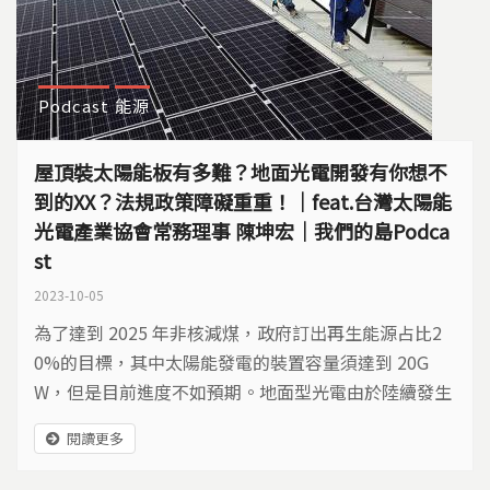
Podcast
能源
屋頂裝太陽能板有多難？地面光電開發有你想不
到的XX？法規政策障礙重重！｜feat.台灣太陽能
光電產業協會常務理事 陳坤宏｜我們的島Podca
st
2023-10-05
為了達到 2025 年非核減煤，政府訂出再生能源占比2
0%的目標，其中太陽能發電的裝置容量須達到 20G
W，但是目前進度不如預期。地面型光電由於陸續發生
與農漁業搶地，以及影響生態棲地的爭議，在不少區域
閱讀更多
引發抗爭；而屋頂型光電的架設進度，也是相當緩慢。