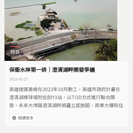
開發
保衛水岸第一排｜澄清湖畔開發爭議
2023-05-27
高雄捷運黃線在2022年10月動工，高雄市政府計畫在
澄清湖棒球場附近的Y3站，以TOD方式進行聯合開
發，未來大埤路澄清湖畔將矗立起旅館、商業大樓和住
宅。民間團體擔憂，捷運聯合開發恐會對環境造成衝
閱讀更多
擊。