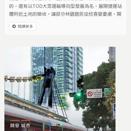
的，還有以TOD大眾運輸導向型發展為名，展開捷運站
體附近土地的徵收。讓部分林園居民從欣喜變憂慮，開
始抗爭行動。
閱讀更多
開發
城市