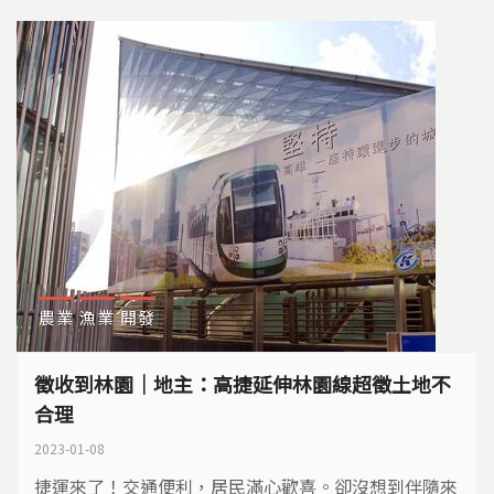
農業
漁業
開發
徵收到林園｜地主：高捷延伸林園線超徵土地不
合理
2023-01-08
捷運來了！交通便利，居民滿心歡喜。卻沒想到伴隨來