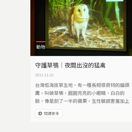
動物
守護草鴞｜夜間出沒的猛禽
2011-11-21
台灣低海拔草生地，有一種長相很奇特的貓頭
鷹，叫做草鴞，圓圓亮亮的小眼睛、白白的
臉，像是剖了一半的蘋果，生性敏感害羞加上
只在夜間活動，很少有人在野外看過牠的模
閱讀更多
樣。高雄市野鳥學會長期在中寮山進行生態觀
察，意外發現這裡有固定的族群存在，不過最