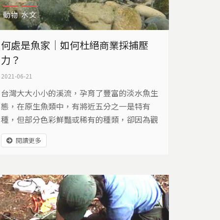
動物
水文
何處是魚家｜如何杜絕商業採捕壓
力？
2021-06-21
台灣大大小小的溪流，孕育了豐富的淡水魚生
態，在原生魚類中，有將近五分之一是特有
種，但部分色彩鮮豔或稀有的種類，卻因為觀
賞價值而遭受商業採集壓力，有哪些方法可以
閱讀更多
保護牠們呢？