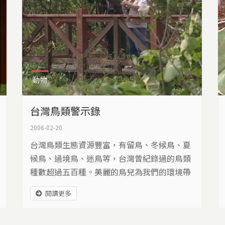
動物
台灣鳥類警示錄
2006-02-20
台灣鳥類生態資源豐富，有留鳥、冬候鳥、夏
候鳥、過境鳥、迷鳥等，台灣曾紀錄過的鳥類
種數超過五百種。美麗的鳥兒為我們的環境帶
來鮮活姿態，但牠們當中，有些鳥類卻面臨關
閱讀更多
鍵存亡的生存威脅，數量岌岌可危。