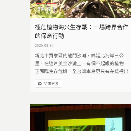
植物
開發
極危植物海米生存戰：一場跨界合作
的保育行動
2025-08-30
新北市貢寮區的龍門沙灘，綿延北海岸三公
里，在這片黃金沙灘上，有個不起眼的植物，
正面臨生存危機，全台灣本島更只有在這裡出
現，它就是《2017臺灣維管束植物紅皮書名
閱讀更多
錄》中，被列為國家極危植物的「海米」。