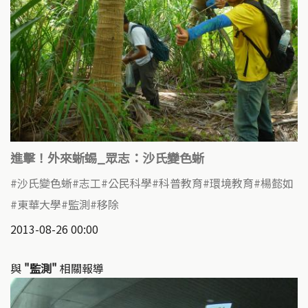
進擊！外來蜥蜴_眾志：沙氏變色蜥
沙氏變色蜥
志工
公民科學
科普教育
環境教育
楊懿如
東華大學
監測
移除
2013-08-26 00:00
與
"監測"
相關報導