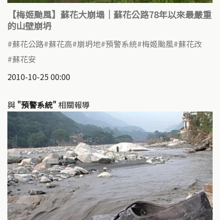
【梅姬颱風】蘇花大崩塌｜蘇花公路78年以來最嚴重
的山壁崩坍
蘇花公路
蘇花高
崩坍地
預警系統
梅姬颱風
蘇花改
蘇花安
2010-10-25 00:00
與
"預警系統"
相關報導