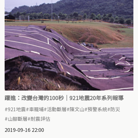
躍進：改變台灣的100秒｜921地震20年系列報導
921地震
車籠埔
活動斷層
陳文山
預警系統
防災
山腳斷層
耐震評估
2019-09-16 22:00