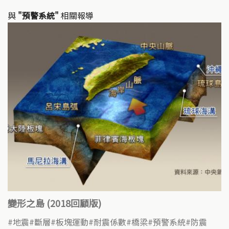
與
"預警系統"
相關報導
變形之島 (2018回顧版)
地震
斷層
板塊運動
耐震係數
橋梁
預警系統
防震