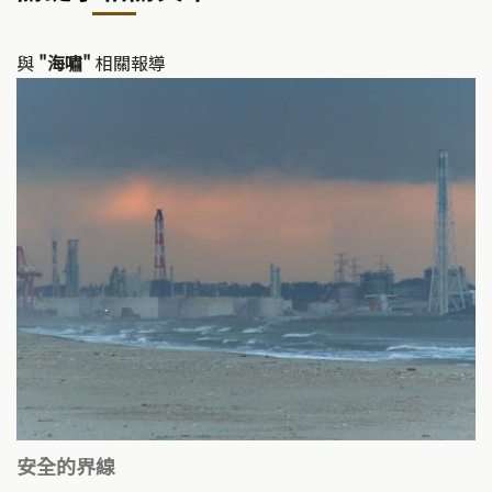
Li
b
n
o
k
o
與
"海嘯"
相關報導
k
安全的界線