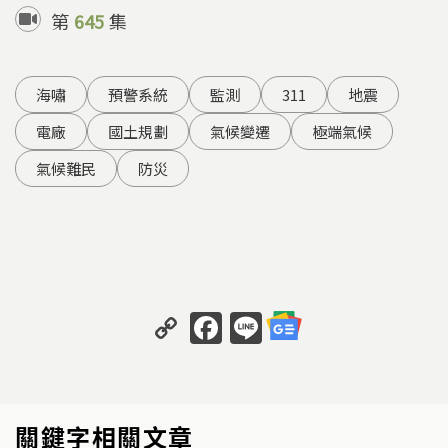
第
645
集
海嘯
預警系統
監測
311
地震
電廠
國土規劃
氣候變遷
極端氣候
氣候難民
防災
C
F
Li
o
a
n
p
c
e
y
e
關鍵字相關文章