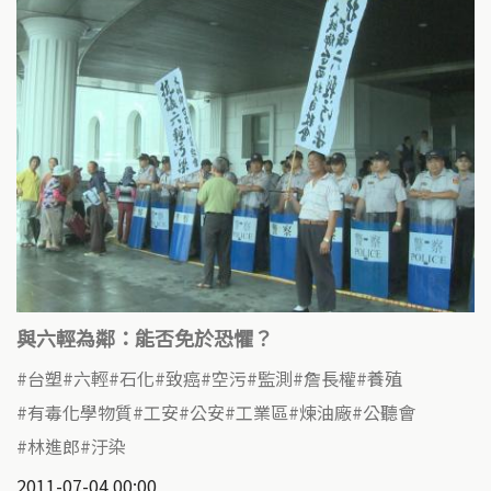
與六輕為鄰：能否免於恐懼？
台塑
六輕
石化
致癌
空污
監測
詹長權
養殖
有毒化學物質
工安
公安
工業區
煉油廠
公聽會
林進郎
汙染
2011-07-04 00:00