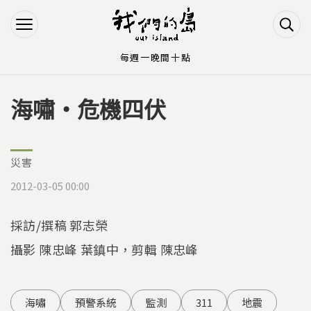
Jump to Main content
Jump to Navigation
每週一晚間十點
海嘯‧危機四伏
您在這裡
災害
2012-03-05 00:00
採訪/撰稿 郭志榮
攝影 陳忠峰 葉鎮中，剪輯 陳忠峰
海嘯
預警系統
監測
311
地震