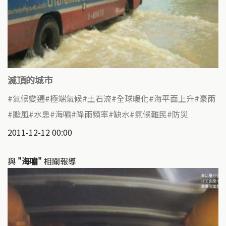
滅頂的城市
氣候變遷
極端氣候
土石流
全球暖化
海平面上升
豪雨
颱風
水患
海嘯
降雨頻率
缺水
氣候難民
防災
2011-12-12 00:00
與
"海嘯"
相關報導