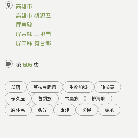
高雄市
高雄市
桃源區
屏東縣
屏東縣
三地門
屏東縣
霧台鄉
第
606
集
部落
莫拉克颱風
生態旅遊
陳美惠
永久屋
魯凱族
布農族
排灣族
原住民
觀光
重建
災民
颱風