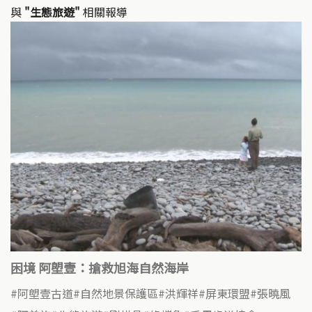
與
"生態旅遊"
相關報導
困境 阿塱壹：搶救旭海自然海岸
阿塱壹古道
自然地景保護區
洪輝祥
屏東環盟
張曉風