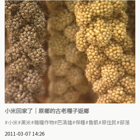
小米回家了｜原鄉的古老種子返鄉
小米
黑米
雜糧作物
巴清雄
保種
魯凱
原住民
部落
2011-03-07 14:26