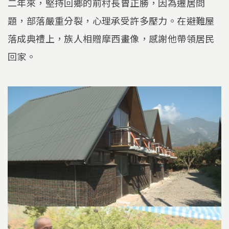
二年來，堅持回鄉的前村長曾正勝，因為遷居問
題，部落嚴重分裂，心理承受許多壓力。在避難屋
落成典禮上，族人相贈摩西畫像，感謝他帶領居民
回家。