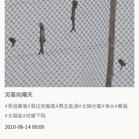
災區向陽天
魚塭養電
莫拉克颱風
再生能源
太陽光電
淹水
養殖
太陽能
地層下陷
2010-06-14 00:00