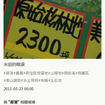
水田的眼淚
部落
農藥
原住民保留地
山坡地
頭前溪
保護區
高山蔬菜
水土保持
有機
土石流
2011-05-23 00:00
與
"部落"
相關報導