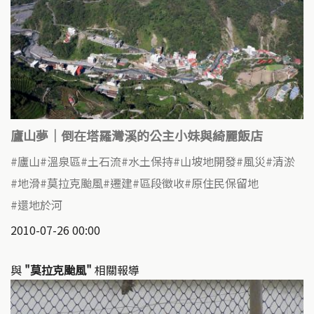
廬山夢｜倒在塔羅灣溪的公主小妹與綺麗飯店
廬山
溫泉區
土石流
水土保持
山坡地開發
風災
清淤
地滑
莫拉克颱風
遷建
區段徵收
原住民保留地
還地於河
2010-07-26 00:00
與
"莫拉克颱風"
相關報導