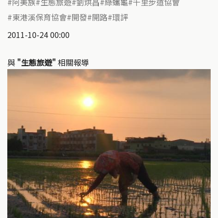
阿美族
生態旅遊
劉烘昌
綠蠵龜
千里步道協會
東港溪保育協會
開發
開路
環評
2011-10-24 00:00
與
"生態旅遊"
相關報導