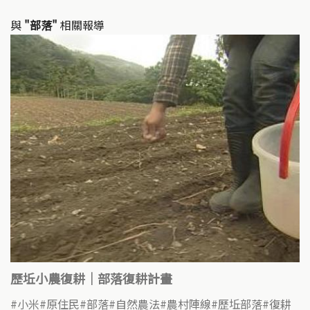
與
"部落"
相關報導
歷坵小農復耕｜部落復耕計畫
小米
原住民
部落
自然農法
農村陣線
歷坵部落
復耕