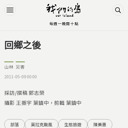
Jump to Main content
Jump to Navigation
每週一晚間十點
回鄉之後
您在這裡
山林
災害
2011-05-09 00:00
採訪/撰稿 郭志榮
攝影 王振宇 葉鎮中，剪輯 葉鎮中
部落
莫拉克颱風
生態旅遊
陳美惠