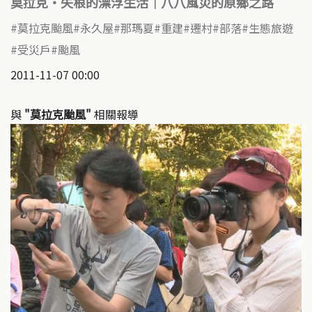
莫拉克‧失根的漂浮生活｜八八風災的原鄉之路
莫拉克颱風
永久屋
那瑪夏
重建
遷村
部落
生態旅遊
受災戶
颱風
2011-11-07 00:00
與
"莫拉克颱風"
相關報導