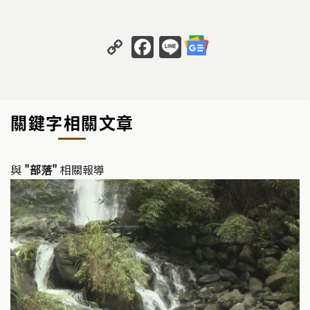
C
F
Li
o
a
n
p
c
e
y
e
關鍵字相關文章
Li
b
n
o
k
o
與
"部落"
相關報導
k