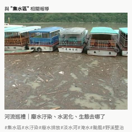
與
"集水區"
相關報導
河流巡禮｜廢水汙染、水泥化、生態去哪了
集水區
水汙染
廢水排放
淡水河
淹水
颱風
野溪整治