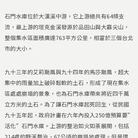
石門水庫位於大漢溪中游，它上游總共有64條支
流，最上游的塔克金溪發源於品田山與大霸尖山，
整個集水區面積廣達763平方公里，相當於三個台北
市的大小。
九十三年的艾莉颱風與九十四年的馬莎颱風，超大
集中的雨量加上破碎鬆軟的土石，形成了現在集水
區處處崩塌的景象，也為石門水庫帶來將近四千萬
立方米的土石。為了讓石門水庫起死回生，從民國
九十五年起，政府計畫在六年內投入250億預算要”
活化”石門水庫。上游的整治如火如荼展開，包括
214處的野溪整治、67公頃的崩塌地處理。但是環