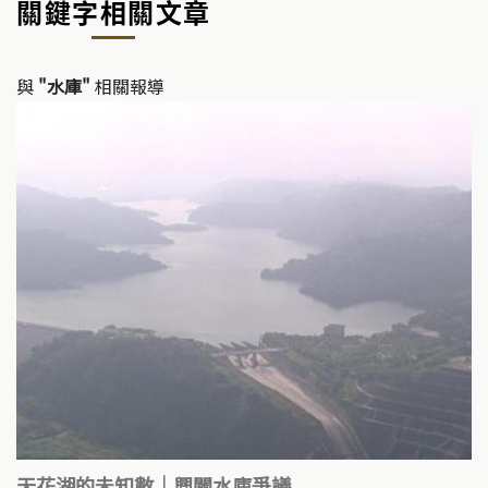
關鍵字相關文章
Li
b
n
o
k
o
與
"水庫"
相關報導
k
天花湖的未知數｜興闢水庫爭議