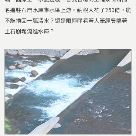
名進駐石門水庫集水區上游。納稅人花了250億，能
不能換回一瓢清水？還是眼睜睜看著大筆經費隨著
土石崩塌流進水庫？