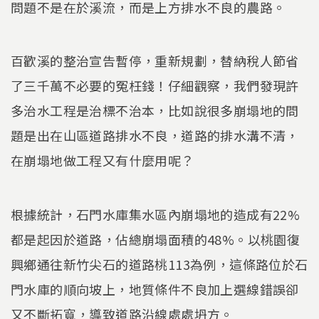
問題不是在於溪流，而是上方排水不良的農路。
百歡溪的整治宣告暫停，重新規劃，替納稅人節省
了三千萬不必要的冤枉錢！仔細觀察，我們發現許
多治水工程是治標不治本，比如說很多崩塌地的問
題是出在山區道路排水不良，道路的排水溝不清，
在崩塌地做工程又有什麼用呢？
根據統計，石門水庫集水區內崩塌地的造成有22%
都是起因於道路，佔總崩塌面積的48%。以桃園復
興鄉通往新竹尖石的道路桃113為例，這條路位於石
門水庫的順向坡上，地質條件不良加上選線錯誤卻
又不斷拓寬，導致道路沿線處處坍方。