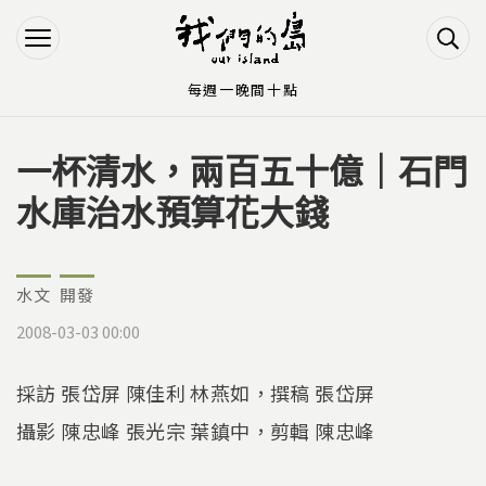
Jump to Main content
Jump to Navigation
每週一晚間十點
一杯清水，兩百五十億｜石門
您在這裡
水庫治水預算花大錢
水文
開發
2008-03-03 00:00
採訪 張岱屏 陳佳利 林燕如，撰稿 張岱屏
攝影 陳忠峰 張光宗 葉鎮中，剪輯 陳忠峰