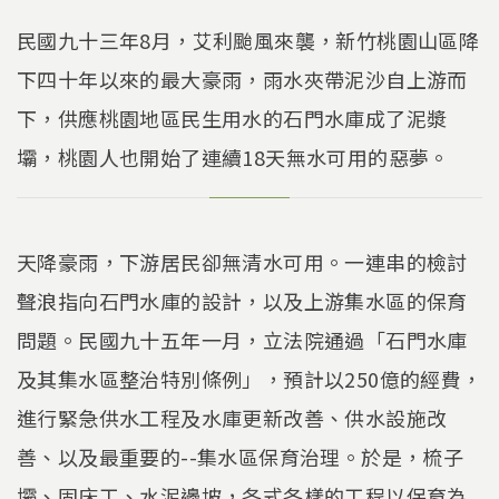
民國九十三年8月，艾利颱風來襲，新竹桃園山區降
下四十年以來的最大豪雨，雨水夾帶泥沙自上游而
下，供應桃園地區民生用水的石門水庫成了泥漿
壩，桃園人也開始了連續18天無水可用的惡夢。
天降豪雨，下游居民卻無清水可用。一連串的檢討
聲浪指向石門水庫的設計，以及上游集水區的保育
問題。民國九十五年一月，立法院通過「石門水庫
及其集水區整治特別條例」，預計以250億的經費，
進行緊急供水工程及水庫更新改善、供水設施改
善、以及最重要的--集水區保育治理。於是，梳子
壩、固床工、水泥邊坡，各式各樣的工程以保育為