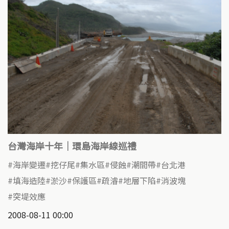
台灣海岸十年｜環島海岸線巡禮
海岸變遷
挖仔尾
集水區
侵蝕
潮間帶
台北港
填海造陸
淤沙
保護區
疏濬
地層下陷
消波塊
突堤效應
2008-08-11 00:00