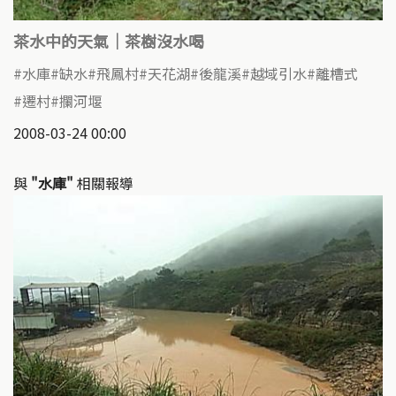
茶水中的天氣｜茶樹沒水喝
水庫
缺水
飛鳳村
天花湖
後龍溪
越域引水
離槽式
遷村
攔河堰
2008-03-24 00:00
與
"水庫"
相關報導