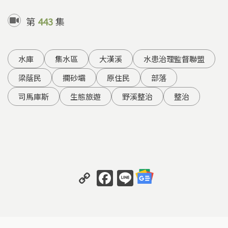
第
443
集
水庫
集水區
大漢溪
水患治理監督聯盟
梁蔭民
攔砂壩
原住民
部落
司馬庫斯
生態旅遊
野溪整治
整治
C
F
Li
o
a
n
p
c
e
y
e