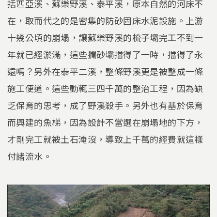
括匹亞溪、蘇樂野溪、泰平溪，原本自然的河床不
在，取而代之的是密集的防砂固床水泥設施。上游
十幾公頃的崩塌，讓蘇樂野溪的梳子壩完工不到一
年就已經淤滿，這些攔砂壩擋得了一時，擋得了永
遠嗎？另外在泰平二溪，整條野溪更是被整成一條
施工便道。這些動輒三四千萬的整治工程，因為缺
乏保育的思考，成了野溪殺手。另外也有基於保育
而興建的魚梯，因為設計不當選在崩塌地的下方，
才剛完工就被土石淹沒，導致上千萬的經費就這樣
付諸流水。