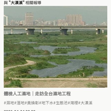
與
"大漢溪"
相關報導
體檢人工濕地｜走訪全台濕地工程
濕地
溼地
黃煥彰
地下水
生態池
灣裡
大漢溪