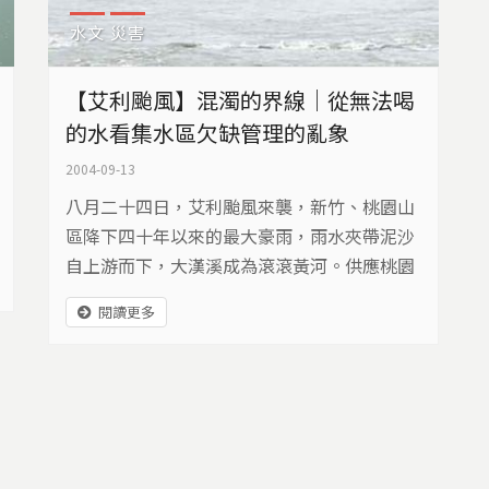
水文
災害
【艾利颱風】混濁的界線｜從無法喝
的水看集水區欠缺管理的亂象
2004-09-13
八月二十四日，艾利颱風來襲，新竹、桃園山
區降下四十年以來的最大豪雨，雨水夾帶泥沙
自上游而下，大漢溪成為滾滾黃河。供應桃園
地區民生用水的石門水庫成為泥漿壩。而桃園
閱讀更多
縣南區大溪、龍潭、中壢、平鎮的居民以及工
廠，開始了將近半個月無水可用的惡夢，創下
台灣歷年來停水時間最久、範圍最廣的紀錄。