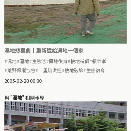
濕地悲喜劇｜重新還給濕地一個家
濕地
溼地
生態池
異地復育
棲地補償
賴榮孝
荒野保護協會
二重疏洪道
棲地破壞
生態復育
2005-02-28 00:00
與
"溼地"
相關報導