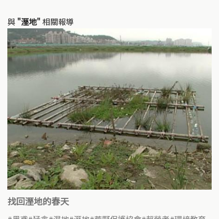
與
"溼地"
相關報導
找回溼地的春天
黑鳶
猛禽
濕地
溼地
荒野保護協會
賴榮孝
環境教育