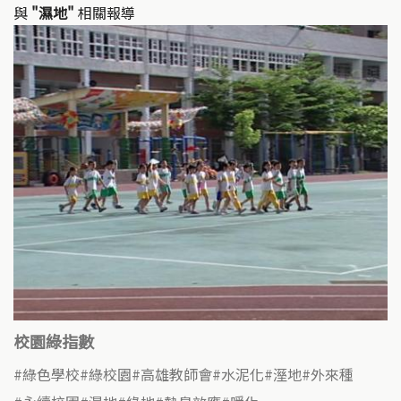
k
o
與
"濕地"
相關報導
k
校園綠指數
綠色學校
綠校園
高雄教師會
水泥化
溼地
外來種