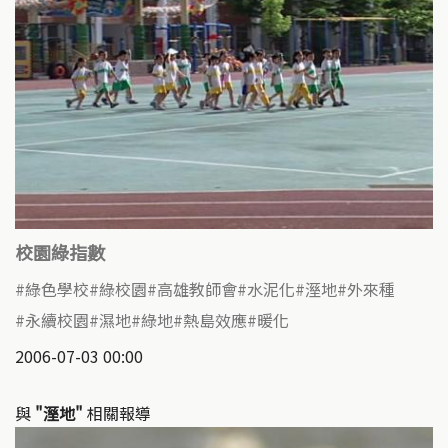
校園綠指數
綠色學校
綠校園
高雄教師會
水泥化
溼地
外來種
永續校園
濕地
綠地
熱島效應
暖化
2006-07-03 00:00
與
"溼地"
相關報導