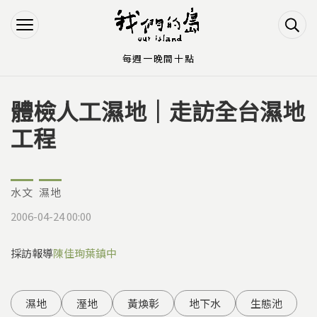
Jump to Main content
Jump to Navigation
每週一晚間十點
體檢人工濕地｜走訪全台濕地
您在這裡
工程
水文
濕地
2006-04-24 00:00
採訪報導
陳佳珣
葉鎮中
濕地
溼地
黃煥彰
地下水
生態池