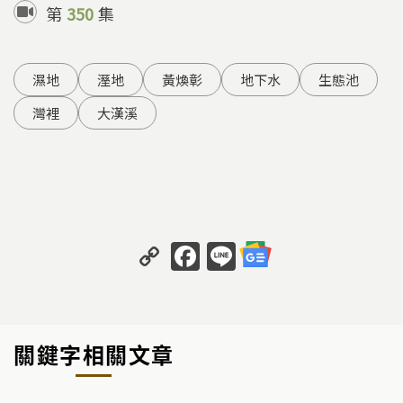
第
350
集
濕地
溼地
黃煥彰
地下水
生態池
灣裡
大漢溪
C
F
Li
o
a
n
p
c
e
y
e
關鍵字相關文章
Li
b
n
o