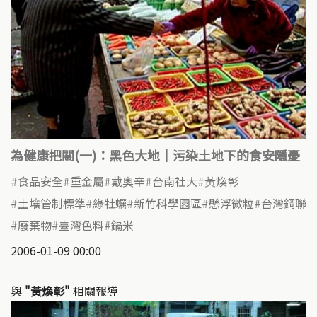
為健康把關(一)：黑色大地｜污染土地下的食安隱憂
食品安全
重金屬
戴奧辛
台南社大
黃煥彰
土壤管制標準
綠牡蠣
新竹科學園區
懸浮微粒
台灣鋼聯
廢棄物
臺灣色料
鎘米
2006-01-09 00:00
與
"黃煥彰"
相關報導