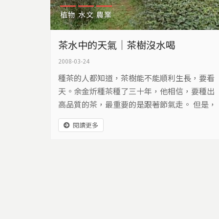
植物
水文
農業
茶水中的天氣｜茶樹沒水喝
2008-03-24
種茶的人都知道，茶樹能不能順利生長，要看
天。余金炘種茶種了三十年，他相信，要種出
高品質的茶，最重要的是跟著節氣走。 但是，
這幾年老天爺的臉色，讓茶農越來越摸不透
閱讀更多
了。從今年的立春到現在，南投中低海拔的茶
區幾乎沒下一點雨。原本在三月中應該是一片
翠綠的茶園，到現在卻還是深綠，沒什麼萌芽
的跡象。