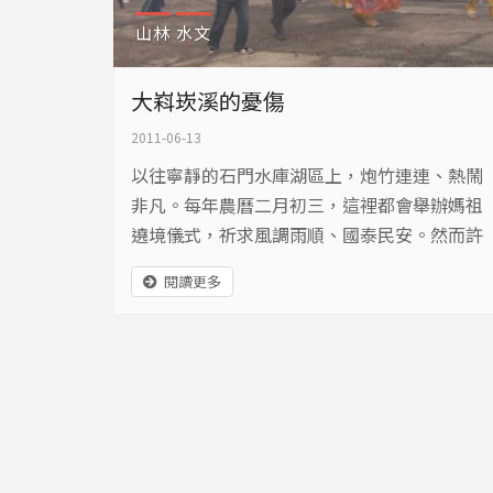
山林
水文
大嵙崁溪的憂傷
2011-06-13
以往寧靜的石門水庫湖區上，炮竹連連、熱鬧
非凡。每年農曆二月初三，這裡都會舉辦媽祖
遶境儀式，祈求風調雨順、國泰民安。然而許
多人不知道，原來在這方碧綠湖水下，曾經有
閱讀更多
村莊和廟宇，而大嵙崁溪的憂傷，就是從石門
水庫開始。