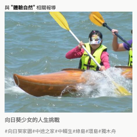
n
o
k
o
與
"體驗自然"
相關報導
k
向日葵少女的人生挑戰
向日葵家園
中途之家
中輟生
綠島
環島
獨木舟