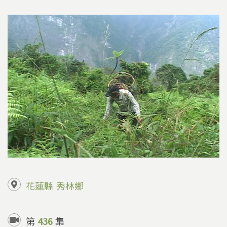
花蓮縣
秀林鄉
第
436
集