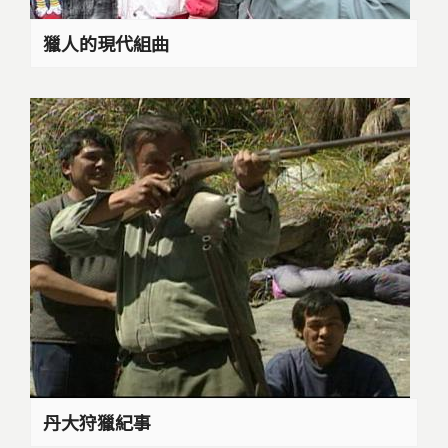
獵人的現代組曲
丹大狩獵紀事