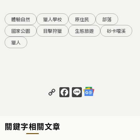
體驗自然
獵人學校
原住民
部落
國家公園
目擊狩獵
生態旅遊
砂卡噹溪
獵人
C
F
Li
o
a
n
p
c
e
y
e
關鍵字相關文章
Li
b