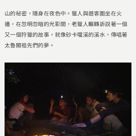
山的秘密，隱身在夜色中。獵人與遊客圍坐在火
邊，在忽明忽暗的光影間，老獵人輾轉訴說著一個
又一個狩獵的故事，就像砂卡噹溪的溪水，傳唱著
太魯閣祖先們的夢。