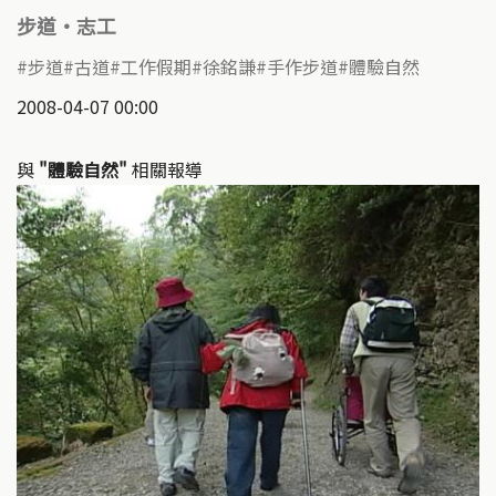
步道‧志工
步道
古道
工作假期
徐銘謙
手作步道
體驗自然
2008-04-07 00:00
與
"體驗自然"
相關報導