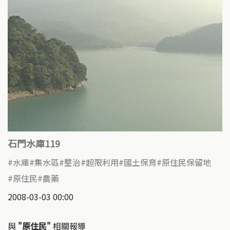
石門水庫119
水庫
集水區
整治
超限利用
國土保育
原住民保留地
原住民
農藥
2008-03-03 00:00
與
"原住民"
相關報導