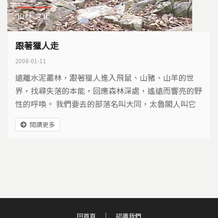
山林
文化
跟著獵人走
2008-01-11
遠離水泥叢林，跟著獵人進入飛鼠、山豬、山羊的世
界，找尋失落的本能，回應森林深處，遙遠而響亮的野
性的呼喚。 我們要去的部落名叫大同，太魯閣人叫它
砂卡噹（斯卡檔），它位在立霧溪北岸海拔八百公尺的
閱讀更多
山上。對我來說，大同一直是一個很遠又很近的地方，
以直線距離來算，它距離太魯閣口並不算遠，但是往部
落的山路非常陡峭，唯一的交通工具是你的雙腿。在獵
人Saki與Kimbu的帶領下，我們沿著流籠的路線往上攀
行，...
回首頁
認識我們