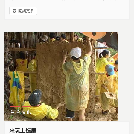
～「田間書屋」，一向愛閱讀也喜愛文學及寫作的他，
閱讀更多
希望這棟「田間書屋」能夠成為附近社區交換二手書的
場所。
生活
文化
來玩土造屋