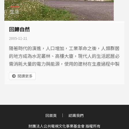
生活
回歸自然
2005-11-21
隨著時代的演進，人口增加，工業革命之後，人類群居
的地方成為水泥叢林、高樓大廈，現代人的生活起居必
需消耗大量的電力與能源，使用的建材在生產過程中製
造大量二氧化碳，建材越來越高科技。直到1970年第
閱讀更多
一次能源危機，人們才開始從食衣住行中省思如何省電
節能，於是才逐漸興起了「綠建築」的概念，然而在製
作台灣綠建築專題中卻發現---其實古早的時候，不論是
平埔族、原住民或是漢人們所蓋的房子，原本就是綠建
築，其中蘊含太多就地取材、冬暖夏涼、自然環保又省
回首頁
認識我們
電節能的智慧。
財團法人公共電視文化事業基金會 版權所有