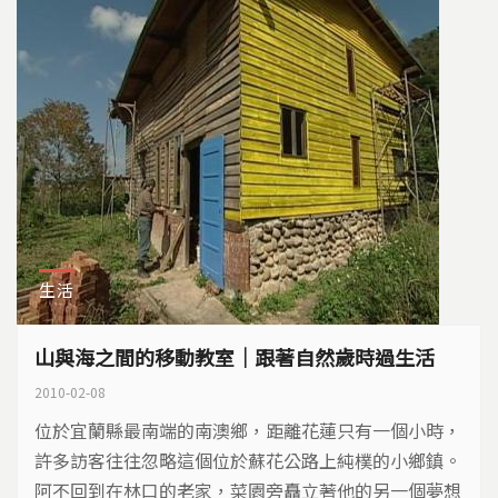
生活
山與海之間的移動教室｜跟著自然歲時過生活
2010-02-08
位於宜蘭縣最南端的南澳鄉，距離花蓮只有一個小時，
許多訪客往往忽略這個位於蘇花公路上純樸的小鄉鎮。
阿不回到在林口的老家，菜園旁矗立著他的另一個夢想