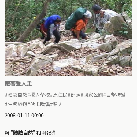
跟著獵人走
體驗自然
獵人學校
原住民
部落
國家公園
目擊狩獵
生態旅遊
砂卡噹溪
獵人
2008-01-11 00:00
與
"體驗自然"
相關報導