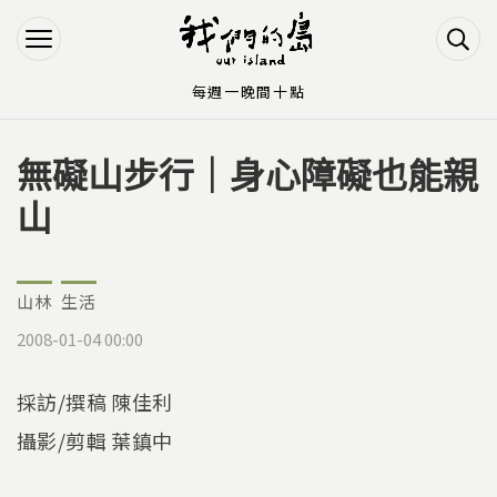
Jump to Main content
Jump to Navigation
每週一晚間十點
無礙山步行｜身心障礙也能親
您在這裡
山
山林
生活
2008-01-04 00:00
採訪/撰稿 陳佳利
攝影/剪輯 葉鎮中