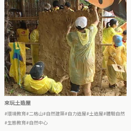
來玩土造屋
環境教育
二格山
自然建築
自力造屋
土造屋
體驗自然
生態教育
自然中心