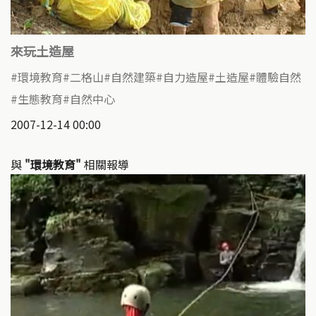
來玩土造屋
環境教育
二格山
自然建築
自力造屋
土造屋
體驗自然
生態教育
自然中心
2007-12-14 00:00
與
"環境教育"
相關報導