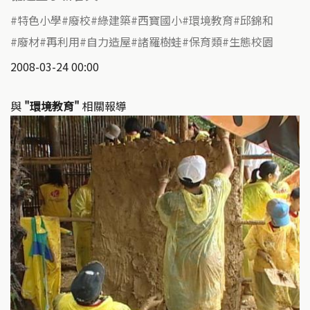
特色小學
廢校
綠建築
西寶國小
環境教育
邱錦和
廢材
再利用
自力造屋
諸羅樹蛙
保育類
生態校園
2008-03-24 00:00
與
"環境教育"
相關報導