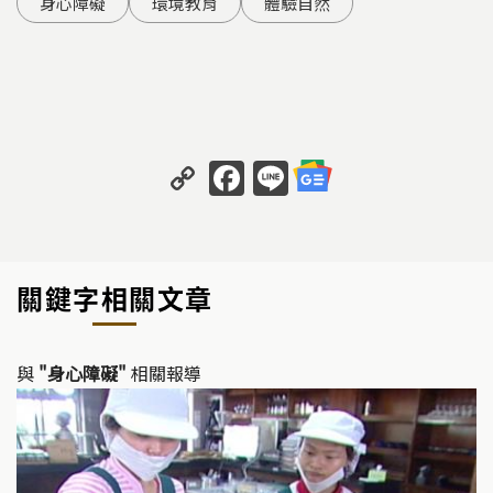
身心障礙
環境教育
體驗自然
C
F
Li
o
a
n
p
c
e
y
e
關鍵字相關文章
Li
b
n
o
k
o
與
"身心障礙"
相關報導
k