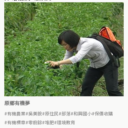
原鄉有機夢
有機農業
吳美貌
原住民
部落
和興國小
保價收購
有機標章
零廚餘
堆肥
環境教育