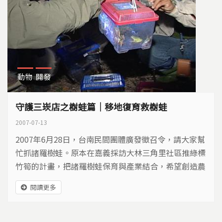
動物
開發
守護三崁店之樹蛙篇｜移地復育救樹蛙
2007-07-13
2007年6月28日，台南民間團體廣發徵召令，請大家幫
忙抓諸羅樹蛙。原本在嘉義採訪大林三角里社區推綠標
竹筍的計畫，把諸羅樹蛙保育與產業結合，希望創造農
民與樹蛙雙贏，這是讓諸羅樹蛙永續生存的方法之一，
閱讀更多
才剛聽到在鹽水溪南岸的永康也有諸羅樹蛙分布，卻是
要搶救，驚喜之餘不免感嘆，於是我們向三角里的居民
道歉，採訪到一半，直奔永康採訪...