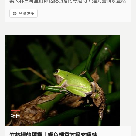
義大林三角里拍攝諸羅樹蛙的專題時，遇到藝術家盧銘
世，嘉義縣文化局推出「北回歸線環境藝術行動」，邀
閱讀更多
請一、二十位到嘉義縣各個鄉鎮居住，把藝術帶進社
區。
動物
竹林裡的精靈｜綠色標章竹筍來護蛙