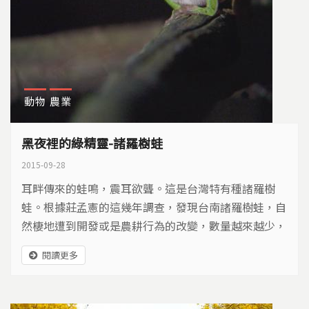
動物
農業
黑夜裡的綠精靈-諸羅樹蛙
2015-09-28
耳畔傳來的蛙鳴，震耳欲聾。這是台灣特有種諸羅樹
蛙。根據莊孟憲的這幾年調查，發現台南諸羅樹蛙，自
然棲地遭到開發或是農耕行為的改變，數量越來越少，
三崁店糖廠是少數諸羅樹蛙蛙況還不錯的地方...
閱讀更多