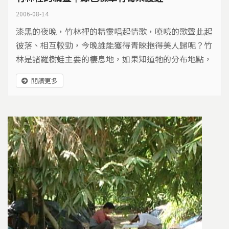
2006-08-14
漆黑的夜晚，竹林裡的精靈唱起情歌，嘹喨的歌聲此起
彼落、相互較勁，今晚誰能獲得青睞抱得美人歸呢？竹
林是諸羅樹蛙主要的棲息地，如果知道牠的分布地點，
在四到九月的繁殖季節，只要循著聲音的方向，就可以
閱讀更多
看到鼓起鳴囊求偶的公蛙，這種跟人類毗鄰而居的青
蛙，牠的未來岌岌可危！