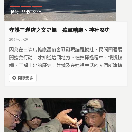
動物
開發
文化
守護三崁店之文史篇｜追尋糖廠、神社歷史
2007-07-20
因為在三崁店糖廠舊宿舍區發現諸羅樹蛙，民間團體展
開搶救行動，才知道這個地方。在拍攝過程中，慢慢接
觸、了解土地的歷史，並擴及在這裡生活的人們所建構
的地景與文化。由於諸羅樹蛙事件發展快速，拍攝擴及
閱讀更多
各個層面，包括文史、生態都有，寫稿的時候發現，三
崁店的東西實在是太豐富了，決定做成兩集，分為樹蛙
篇與文史篇。