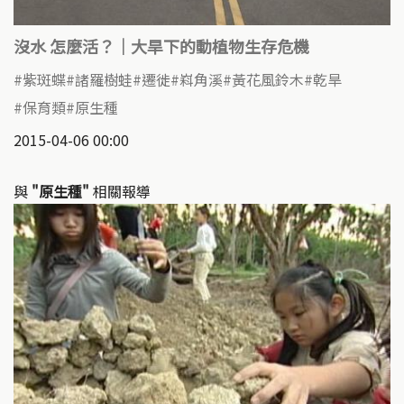
沒水 怎麼活？｜大旱下的動植物生存危機
紫斑蝶
諸羅樹蛙
遷徙
嵙角溪
黃花風鈴木
乾旱
保育類
原生種
2015-04-06 00:00
與
"原生種"
相關報導