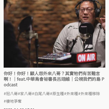
你好！你好！顧人怨外來八哥？其實牠們有苦難言
啊！｜feat.中華鳥會祕書長呂翊維｜公視我們的島 P
odcast
冠八哥
家八哥
白尾八哥
原生種
外來種
外來種移除
棲地爭奪