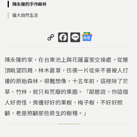
陳永陵的手作森林
循大自然生活
C
F
Li
o
a
n
p
c
e
陳永陵的家，在台東池上與花蓮富里交接處，從屋
y
e
頂眺望四周，林木蒼翠，彷彿一片從來不曾被人打
Li
b
擾的原始森林。很難想像，十五年前，這裡除了芒
n
o
k
o
草、竹林，就只有荒廢的果園。「鄰居說，你這個
k
人好奇怪，旁邊好好的果樹、梅子樹，不好好照
顧，老是照顧那些原生的樹種。」