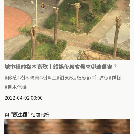
城市裡的樹木哀歌｜錯誤修剪會帶來哪些傷害？
移植
樹木修剪
樹醫生
劉東啟
植樹節
行道樹
種樹
樹木保護
2012-04-02 00:00
與
"原生種"
相關報導