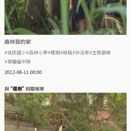
森林我的家
拯民國小
森林小學
種樹
移植
存活率
生態觀察
黑蝙蝠中隊
2012-06-11 00:00
與
"種樹"
相關報導