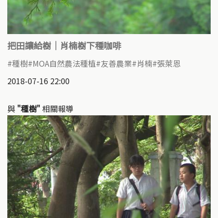
把田讓給樹｜肖楠樹下種咖啡
種樹
MOA自然農法種植
友善農業
肖楠
張萊恩
2018-07-16 22:00
與
"種樹"
相關報導