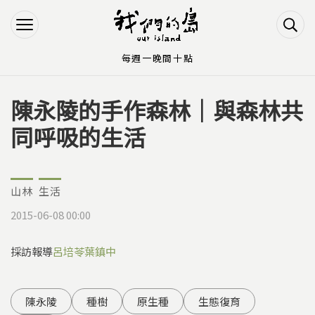
Jump to Main content
Jump to Navigation
每週一晚間十點
陳永陵的手作森林｜與森林共
您在這裡
同呼吸的生活
山林
生活
2015-06-08 00:00
採訪報導
呂培苓
葉鎮中
陳永陵
種樹
原生種
生態復育