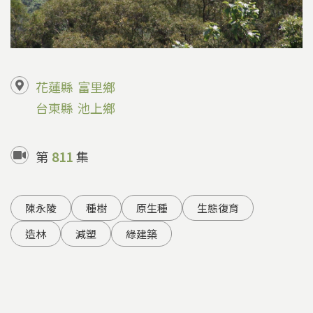
花蓮縣
富里鄉
台東縣
池上鄉
第
811
集
陳永陵
種樹
原生種
生態復育
造林
減塑
綠建築