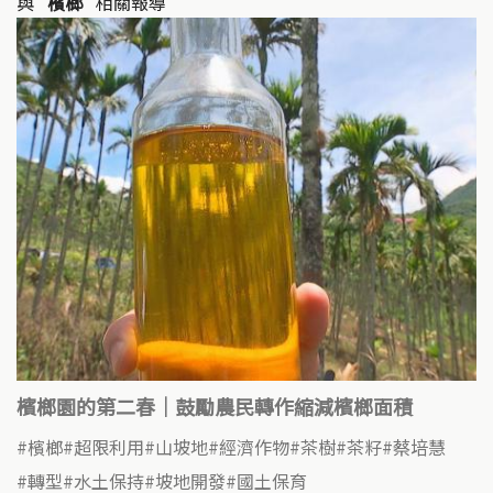
k
o
與
"檳榔"
相關報導
k
檳榔園的第二春｜鼓勵農民轉作縮減檳榔面積
檳榔
超限利用
山坡地
經濟作物
茶樹
茶籽
蔡培慧
轉型
水土保持
坡地開發
國土保育