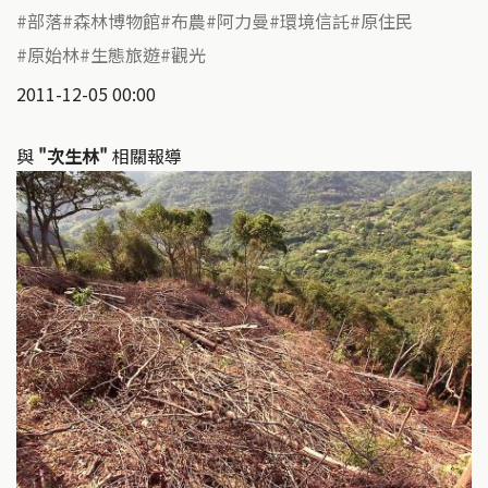
部落
森林博物館
布農
阿力曼
環境信託
原住民
原始林
生態旅遊
觀光
2011-12-05 00:00
與
"次生林"
相關報導