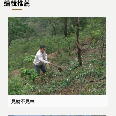
編輯推薦
見樹不見林