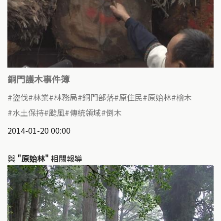
銅門護木事件簿
盜伐
林業
林務局
銅門部落
原住民
原始林
檜木
水土保持
颱風
傳統領域
倒木
2014-01-20 00:00
與
"原始林"
相關報導