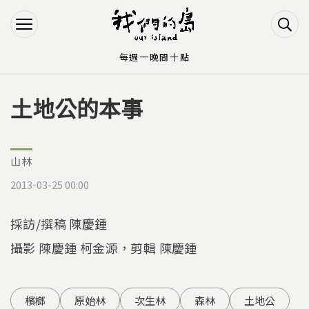
Jump to Main content
Jump to Navigation
每週一晚間十點
土地公的本事
您在這裡
山林
2013-03-25 00:00
採訪/撰稿 陳慶鍾
攝影 陳慶鍾 柯金源，剪輯 陳慶鍾
檳榔
原始林
次生林
森林
土地公