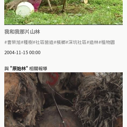
我和我那片山林
曹榮旭
種樹
社區營造
檳榔
深坑社區
造林
植物園
2004-11-15 00:00
與
"原始林"
相關報導