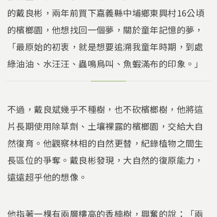
的戴良彬，兩年前買下嘉義縣中埔鄉東興村16公頃
的檳榔園，他想找回一個夢，關於童年記憶的夢，
「最原始的初衷，就是想要追溯我童年時期，到處
綠油油、水汪汪、蟲鳴鳥叫、魚蝦滿布的印象。」
不過，戴良斌幾乎不種樹，也不砍檳榔樹，他將這
片長期使用除草劑、土壤裸露的檳榔園，交給大自
然復育。他觀察林相的自然更替，紀錄植物之間生
長區位的爭奪。戴良彬發現，大自然的復原能力，
遠遠超乎他的想像。
他指著一棵有兩層樓高的香楠樹，興奮的說：「兩