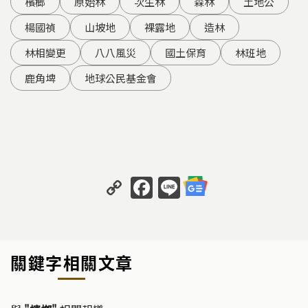
檳榔
原始林
次生林
森林
土地公
楊國禎
山坡地
裸露地
造林
林相變更
八八風災
國土保育
林班地
鹿角埤
地球公民基金會
C
F
Li
o
a
n
p
c
e
y
e
關鍵字相關文章
Li
b
n
o