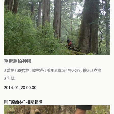
重返扁柏神殿
扁柏
原始林
霧林帶
颱風
崩塌
集水區
檜木
樹瘤
盜伐
2014-01-20 00:00
與
"原始林"
相關報導