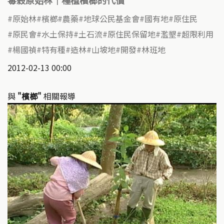
毒殺原始林｜種植檳榔的代價
原始林
檳榔
農藥
地球公民基金會
國有地
原住民
原民會
水土保持
土石流
原住民保留地
濫墾
超限利用
楊國禎
特有種
造林
山坡地
開發
林班地
2012-02-13 00:00
與
"檳榔"
相關報導