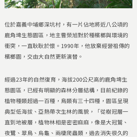
位於嘉義中埔鄉深坑村，有一片佔地將近八公頃的
鹿角埤生態園區，地主曹榮旭對於種檳榔與環境的
衝突，一直耿耿於懷。1990年，他放棄經營祖傳的
檳榔園，交由大自然更新演替。
經過23年的自然復育，海拔200公尺高的鹿角埤生
態園區，已經有明顯的森林分層結構，目前紀錄的
植物種類超過一百種，鳥類有三十四種，園區呈現
典型低海拔、亞熱帶次生林的風貌，「從樹冠層一
直到地被層，植物林相是密密麻麻，像是大冠鷲、
夜鷺、翠鳥、烏龜、兩棲爬蟲類，過去消失很久的