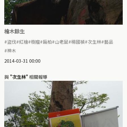
檜木餘生
盜伐
紅檜
樹瘤
扁柏
山老鼠
楊國禎
次生林
藝品
神木
2014-03-31 00:00
與
"次生林"
相關報導