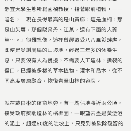
靜宜大學生態所楊國禎教授，指著眼前植物，一一
唱名，「現在長得最高的是山黃麻，這是血桐，那
是山芙蓉，那個駁骨丹、江某，還有下面的大莞
草…。」很難想像，這裡曾經遭受八八風災肆虐，
即使是受創崩塌的山坡地，經過三年多的休養生
息，只要沒有人為侵擾，不需要人工造林，撕裂的
傷口，已經被多樣的草本植物、灌木和喬木，從不
同高度層層縫合，恢復青翠山林的容貌。
就在戴良彬的復育地旁，有一塊佔地將近兩公頃，
接受政府獎助造林的檳榔園，一眼望去盡是黃澄澄
的泥土，超過60度的陡坡上，只見到被砍除殘留的