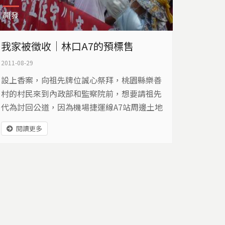
開發
我家被徵收｜林口A7的預標售
2011-08-29
設上香案，向祖先牌位誠心祭拜，桃園縣樂善
村的村民來到內政部和監察院前，想要請祖先
代為討回公道，因為機場捷運線A7站周邊土地
的開發案，沒有取得他們的同意，就用預標售
閱讀更多
的方式來徵收他們家園，讓他們未來的生活，
起了劇烈變化…