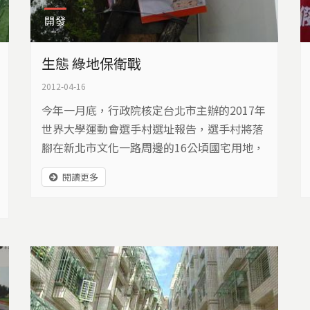
開發
生態 綠地保衛戰
2012-04-16
今年一月底，行政院核定台北市主辦的2017年
世界大學運動會選手村選址報告，選手村將落
腳在新北市文化一路周邊的16公頃國宅用地，
消息傳出，讓林口居民急得跳腳，因為林口社
閱讀更多
區運動公園、林口棒球場，還有林口高中旁的
野步森林、林口國中的科研基地，都在開發基
地範圍內。對林口人來說，這片休閒綠地和自
然生態，是林口的寶貴資產，於是積極展開搶
救行動….