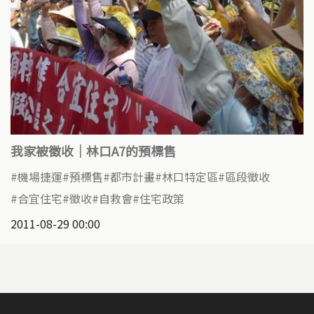
我家被徵收｜林口A7的預標售
機場捷運
預標售
都市計畫
林口特定區
區段徵收
合宜住宅
徵收
自救會
住宅政策
2011-08-29 00:00