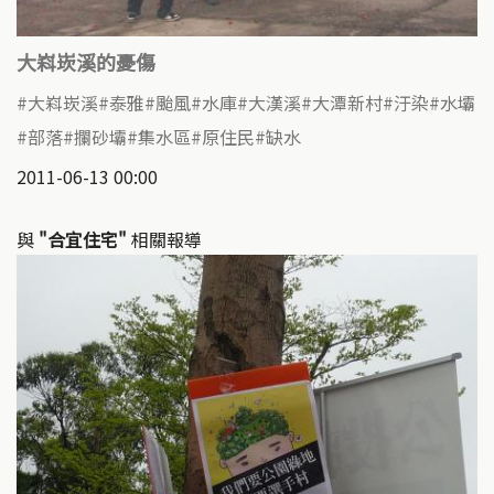
大嵙崁溪的憂傷
大嵙崁溪
泰雅
颱風
水庫
大漢溪
大潭新村
汙染
水壩
部落
攔砂壩
集水區
原住民
缺水
2011-06-13 00:00
與
"合宜住宅"
相關報導