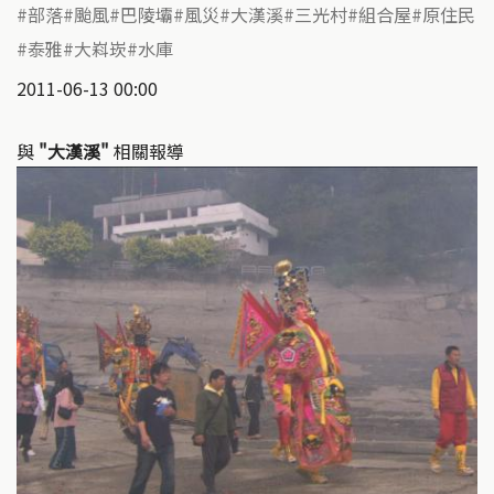
部落
颱風
巴陵壩
風災
大漢溪
三光村
組合屋
原住民
泰雅
大嵙崁
水庫
2011-06-13 00:00
與
"大漢溪"
相關報導