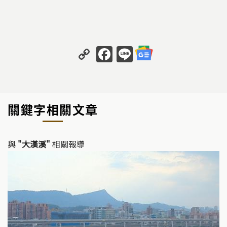
C
F
Li
o
a
n
p
c
e
y
e
關鍵字相關文章
Li
b
n
o
k
o
與
"大漢溪"
相關報導
k