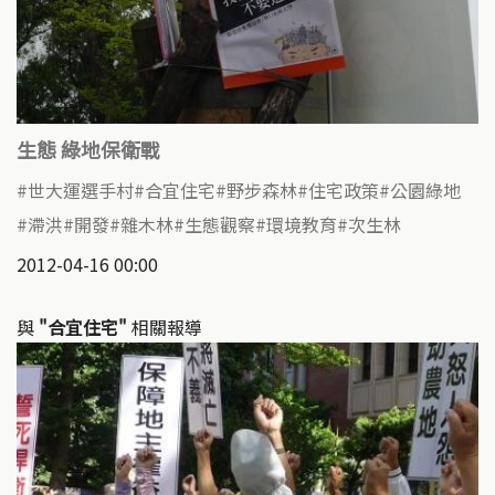
生態 綠地保衛戰
世大運選手村
合宜住宅
野步森林
住宅政策
公園綠地
滯洪
開發
雜木林
生態觀察
環境教育
次生林
2012-04-16 00:00
與
"合宜住宅"
相關報導