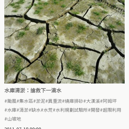
水庫清淤：搶救下一滴水
颱風
集水區
淤泥
異重流
繞庫排砂
大漢溪
阿姆坪
水庫
清淤
缺水
水荒
水利規劃試驗所
開發
超限利用
山坡地