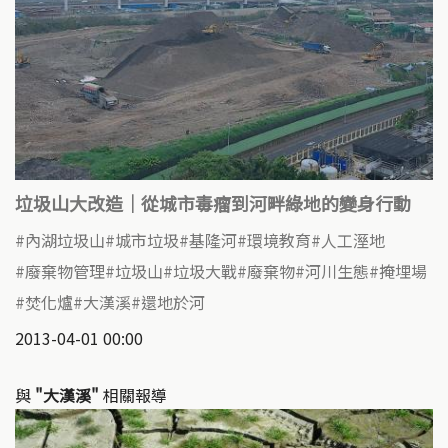
垃圾山大改造｜從城市毒瘤到河畔綠地的變身行動
內湖垃圾山
城市垃圾
基隆河
環境教育
人工溼地
廢棄物管理
垃圾山
垃圾大戰
廢棄物
河川生態
掩埋場
焚化爐
大漢溪
還地於河
2013-04-01 00:00
與
"大漢溪"
相關報導