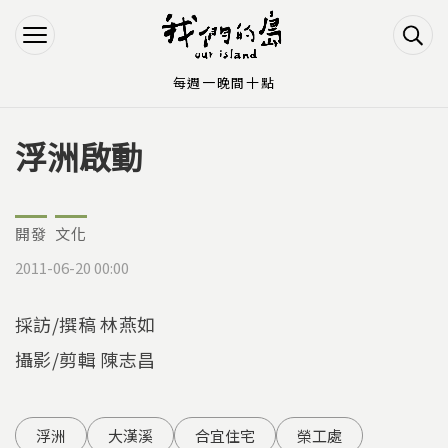
Jump to Main content
Jump to Navigation
每週一晚間十點
浮洲啟動
您在這裡
開發
文化
2011-06-20 00:00
採訪/撰稿 林燕如
攝影/剪輯 陳志昌
浮洲
大漢溪
合宜住宅
榮工處