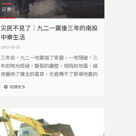
災害
災民不見了｜九二一震後三年的南投
中寮生活
2002-09-30
三年前，九二一地震毀了家園，一地殘破。三
年的時光經過，斷裂的牆壁，塌陷的地面，縱
使遍佈了雜生的蔓草，也遮掩不了那場地震的
驚心動魄。重回故居，阿煙還是滿心感傷。
閱讀更多