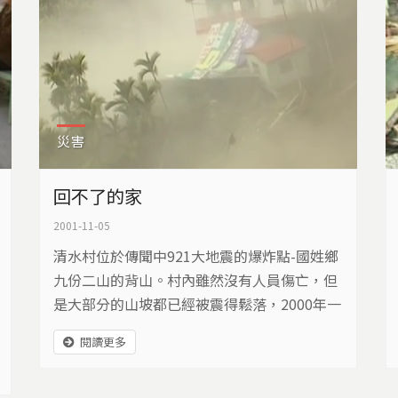
災害
回不了的家
2001-11-05
清水村位於傳聞中921大地震的爆炸點-國姓鄉
九份二山的背山。村內雖然沒有人員傷亡，但
是大部分的山坡都已經被震得鬆落，2000年一
場春雨，鬆動土石開始往下滑動。其實地震後
閱讀更多
沒幾天，住屋與田地慢慢被走動的山坡撕裂開
來，整個清水村的北面，幾乎都成為不堪居住