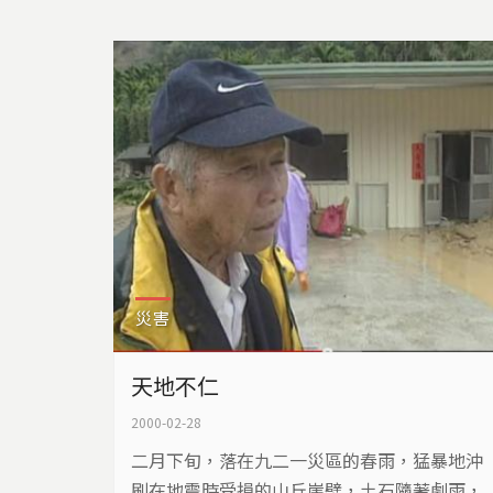
人的家。 這片正在拆除的組合屋，是政府向地
主租用，也是現在少數能夠順利拆除的組合
屋。組合屋安置地震災民的計劃原本是兩年，
後來又延了一年，現在土地租用的期限快到
了，一些居民仍無力重建家園，...
災害
天地不仁
2000-02-28
二月下旬，落在九二一災區的春雨，猛暴地沖
刷在地震時受損的山丘崖壁，土石隨著劇雨，