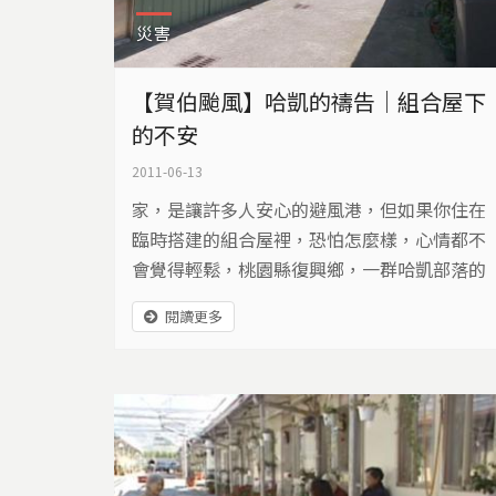
災害
【賀伯颱風】哈凱的禱告｜組合屋下
的不安
2011-06-13
家，是讓許多人安心的避風港，但如果你住在
臨時搭建的組合屋裡，恐怕怎麼樣，心情都不
會覺得輕鬆，桃園縣復興鄉，一群哈凱部落的
居民，在民國85年賀伯颱風之後，民國91年陸
閱讀更多
續進駐組合屋，原本說好，只是暫時住兩三
年，沒想到這一住，就是十年，隨著颱風季節
來到，哈凱部落居民內心更加惶恐不安，他們
希望能早日有個永久居住的地方，這個願望又
為什麼無法完成...