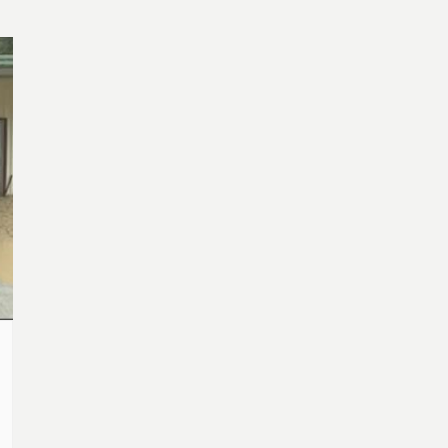
的地方。告別家園，清水村民只得搬入組合
屋，這個世代遷移不定的清水村12鄰的村民，
又再度面臨遷移的命運。